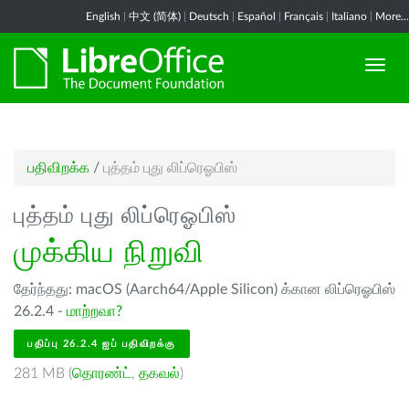
English
|
中文 (简体)
|
Deutsch
|
Español
|
Français
|
Italiano
|
More...
பதிவிறக்க
/
புத்தம் புது லிப்ரெஓபிஸ்
புத்தம் புது லிப்ரெஓபிஸ்
முக்கிய நிறுவி
தேர்ந்தது: macOS (Aarch64/Apple Silicon) க்கான லிப்ரெஓபிஸ்
26.2.4 -
மாற்றவா?
பதிப்பு 26.2.4 ஐப் பதிவிறக்கு
281 MB (
தொரண்ட்
,
தகவல்
)