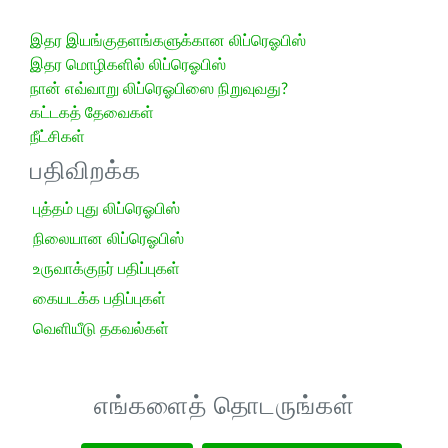
இதர இயங்குதளங்களுக்கான லிப்ரெஓபிஸ்
இதர மொழிகளில் லிப்ரெஓபிஸ்
நான் எவ்வாறு லிப்ரெஓபிஸை நிறுவுவது?
கட்டகத் தேவைகள்
நீட்சிகள்
பதிவிறக்க
புத்தம் புது லிப்ரெஓபிஸ்
நிலையான லிப்ரெஓபிஸ்
உருவாக்குநர் பதிப்புகள்
கையடக்க பதிப்புகள்
வெளியீடு தகவல்கள்
எங்களைத் தொடருங்கள்