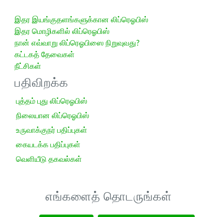
இதர இயங்குதளங்களுக்கான லிப்ரெஓபிஸ்
இதர மொழிகளில் லிப்ரெஓபிஸ்
நான் எவ்வாறு லிப்ரெஓபிஸை நிறுவுவது?
கட்டகத் தேவைகள்
நீட்சிகள்
பதிவிறக்க
புத்தம் புது லிப்ரெஓபிஸ்
நிலையான லிப்ரெஓபிஸ்
உருவாக்குநர் பதிப்புகள்
கையடக்க பதிப்புகள்
வெளியீடு தகவல்கள்
எங்களைத் தொடருங்கள்