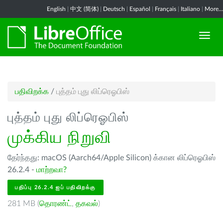
English
|
中文 (简体)
|
Deutsch
|
Español
|
Français
|
Italiano
|
More...
பதிவிறக்க
/
புத்தம் புது லிப்ரெஓபிஸ்
புத்தம் புது லிப்ரெஓபிஸ்
முக்கிய நிறுவி
தேர்ந்தது: macOS (Aarch64/Apple Silicon) க்கான லிப்ரெஓபிஸ்
26.2.4 -
மாற்றவா?
பதிப்பு 26.2.4 ஐப் பதிவிறக்கு
281 MB (
தொரண்ட்
,
தகவல்
)