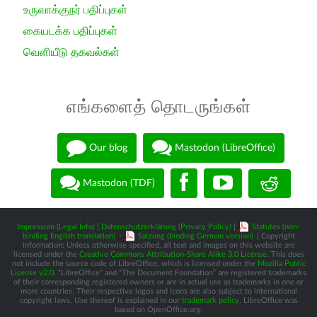
உருவாக்குநர் பதிப்புகள்
கையடக்க பதிப்புகள்
வெளியீடு தகவல்கள்
எங்களைத் தொடருங்கள்
Our blog
Mastodon (LibreOffice)
Mastodon (TDF)
Impressum (Legal Info)
|
Datenschutzerklärung (Privacy Policy)
|
Statutes (non-
binding English translation)
-
Satzung (binding German version)
| Copyright
information: Unless otherwise specified, all text and images on this website are
licensed under the
Creative Commons Attribution-Share Alike 3.0 License
. This does
not include the source code of LibreOffice, which is licensed under the
Mozilla Public
License v2.0
. “LibreOffice” and “The Document Foundation” are registered trademarks
of their corresponding registered owners or are in actual use as trademarks in one or
more countries. Their respective logos and icons are also subject to international
copyright laws. Use thereof is explained in our
trademark policy
. LibreOffice was
based on OpenOffice.org.