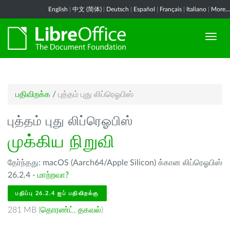
English
|
中文 (简体)
|
Deutsch
|
Español
|
Français
|
Italiano
|
More...
பதிவிறக்க
/
புத்தம் புது லிப்ரெஓபிஸ்
புத்தம் புது லிப்ரெஓபிஸ்
முக்கிய நிறுவி
தேர்ந்தது: macOS (Aarch64/Apple Silicon) க்கான லிப்ரெஓபிஸ்
26.2.4 -
மாற்றவா?
பதிப்பு 26.2.4 ஐப் பதிவிறக்கு
281 MB (
தொரண்ட்
,
தகவல்
)