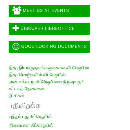
MEET US AT EVENTS
DISCOVER LIBREOFFICE
GOOD LOOKING DOCUMENTS
இதர இயங்குதளங்களுக்கான லிப்ரெஓபிஸ்
இதர மொழிகளில் லிப்ரெஓபிஸ்
நான் எவ்வாறு லிப்ரெஓபிஸை நிறுவுவது?
கட்டகத் தேவைகள்
நீட்சிகள்
பதிவிறக்க
புத்தம் புது லிப்ரெஓபிஸ்
நிலையான லிப்ரெஓபிஸ்