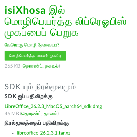
isiXhosa
இல்
மொழிபெயர்த்த லிப்ரெஓபிஸ்
முகப்பைப் பெறுக
வேறொரு மொழி தேவையா?
மொழிபெயர்த்த பயனர் முகப்பு
265 KB (
தொரண்ட்
,
தகவல்
)
SDK யும் நிரல்மூலமும்
SDK ஐப் பதிவிறக்கு
LibreOffice_26.2.3_MacOS_aarch64_sdk.dmg
46 MB (
தொரண்ட்
,
தகவல்
)
நிரல்மூலத்தைப் பதிவிறக்கு
libreoffice-26.2.3.1.tar.xz