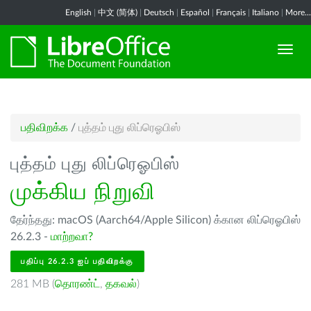
English
|
中文 (简体)
|
Deutsch
|
Español
|
Français
|
Italiano
|
More...
பதிவிறக்க
/
புத்தம் புது லிப்ரெஓபிஸ்
புத்தம் புது லிப்ரெஓபிஸ்
முக்கிய நிறுவி
தேர்ந்தது: macOS (Aarch64/Apple Silicon) க்கான லிப்ரெஓபிஸ்
26.2.3 -
மாற்றவா?
பதிப்பு 26.2.3 ஐப் பதிவிறக்கு
281 MB (
தொரண்ட்
,
தகவல்
)