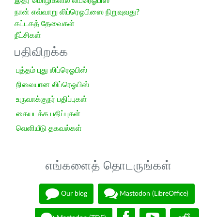
இதர மொழிகளில் லிப்ரெஓபிஸ்
நான் எவ்வாறு லிப்ரெஓபிஸை நிறுவுவது?
கட்டகத் தேவைகள்
நீட்சிகள்
பதிவிறக்க
புத்தம் புது லிப்ரெஓபிஸ்
நிலையான லிப்ரெஓபிஸ்
உருவாக்குநர் பதிப்புகள்
கையடக்க பதிப்புகள்
வெளியீடு தகவல்கள்
எங்களைத் தொடருங்கள்
Our blog
Mastodon (LibreOffice)