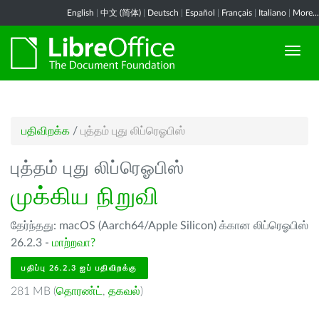
English
|
中文 (简体)
|
Deutsch
|
Español
|
Français
|
Italiano
|
More...
பதிவிறக்க
/
புத்தம் புது லிப்ரெஓபிஸ்
புத்தம் புது லிப்ரெஓபிஸ்
முக்கிய நிறுவி
தேர்ந்தது: macOS (Aarch64/Apple Silicon) க்கான லிப்ரெஓபிஸ்
26.2.3 -
மாற்றவா?
பதிப்பு 26.2.3 ஐப் பதிவிறக்கு
281 MB (
தொரண்ட்
,
தகவல்
)