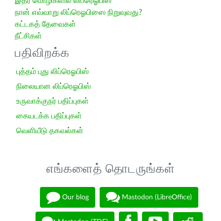
இதர மொழிகளில் லிப்ரெஓபிஸ்
நான் எவ்வாறு லிப்ரெஓபிஸை நிறுவுவது?
கட்டகத் தேவைகள்
நீட்சிகள்
பதிவிறக்க
புத்தம் புது லிப்ரெஓபிஸ்
நிலையான லிப்ரெஓபிஸ்
உருவாக்குநர் பதிப்புகள்
கையடக்க பதிப்புகள்
வெளியீடு தகவல்கள்
எங்களைத் தொடருங்கள்
Our blog
Mastodon (LibreOffice)