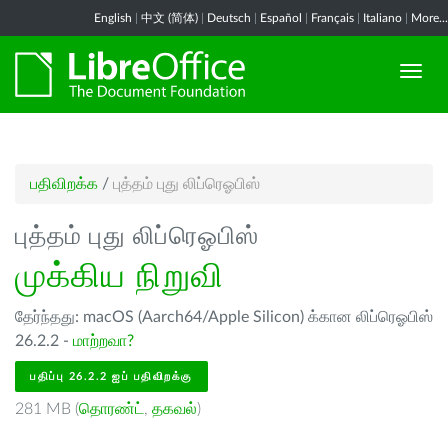
English
|
中文 (简体)
|
Deutsch
|
Español
|
Français
|
Italiano
|
More...
பதிவிறக்க
/
புத்தம் புது லிப்ரெஓபிஸ்
புத்தம் புது லிப்ரெஓபிஸ்
முக்கிய நிறுவி
தேர்ந்தது: macOS (Aarch64/Apple Silicon) க்கான லிப்ரெஓபிஸ்
26.2.2 -
மாற்றவா?
பதிப்பு 26.2.2 ஐப் பதிவிறக்கு
281 MB (
தொரண்ட்
,
தகவல்
)