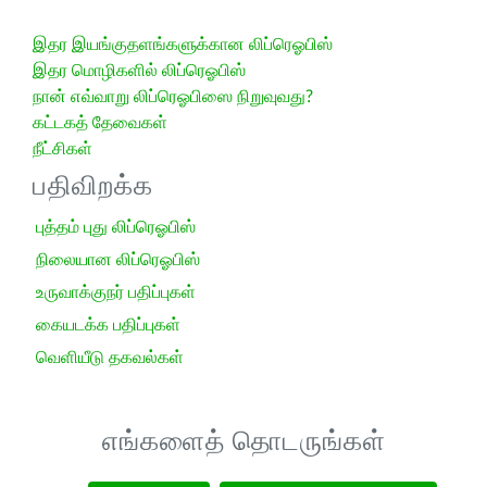
இதர இயங்குதளங்களுக்கான லிப்ரெஓபிஸ்
இதர மொழிகளில் லிப்ரெஓபிஸ்
நான் எவ்வாறு லிப்ரெஓபிஸை நிறுவுவது?
கட்டகத் தேவைகள்
நீட்சிகள்
பதிவிறக்க
புத்தம் புது லிப்ரெஓபிஸ்
நிலையான லிப்ரெஓபிஸ்
உருவாக்குநர் பதிப்புகள்
கையடக்க பதிப்புகள்
வெளியீடு தகவல்கள்
எங்களைத் தொடருங்கள்