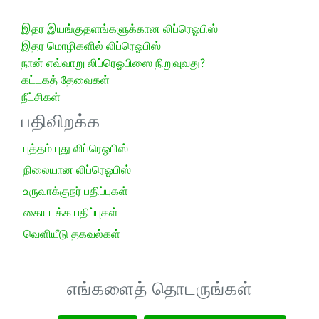
இதர இயங்குதளங்களுக்கான லிப்ரெஓபிஸ்
இதர மொழிகளில் லிப்ரெஓபிஸ்
நான் எவ்வாறு லிப்ரெஓபிஸை நிறுவுவது?
கட்டகத் தேவைகள்
நீட்சிகள்
பதிவிறக்க
புத்தம் புது லிப்ரெஓபிஸ்
நிலையான லிப்ரெஓபிஸ்
உருவாக்குநர் பதிப்புகள்
கையடக்க பதிப்புகள்
வெளியீடு தகவல்கள்
எங்களைத் தொடருங்கள்