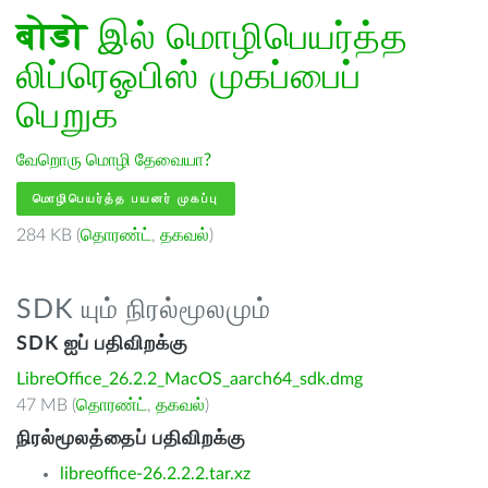
बोडो
இல் மொழிபெயர்த்த
லிப்ரெஓபிஸ் முகப்பைப்
பெறுக
வேறொரு மொழி தேவையா?
மொழிபெயர்த்த பயனர் முகப்பு
284 KB (
தொரண்ட்
,
தகவல்
)
SDK யும் நிரல்மூலமும்
SDK ஐப் பதிவிறக்கு
LibreOffice_26.2.2_MacOS_aarch64_sdk.dmg
47 MB (
தொரண்ட்
,
தகவல்
)
நிரல்மூலத்தைப் பதிவிறக்கு
libreoffice-26.2.2.2.tar.xz