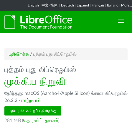
English
|
中文 (简体)
|
Deutsch
|
Español
|
Français
|
Italiano
|
More...
பதிவிறக்க
/
புத்தம் புது லிப்ரெஓபிஸ்
புத்தம் புது லிப்ரெஓபிஸ்
முக்கிய நிறுவி
தேர்ந்தது: macOS (Aarch64/Apple Silicon) க்கான லிப்ரெஓபிஸ்
26.2.2 -
மாற்றவா?
பதிப்பு 26.2.2 ஐப் பதிவிறக்கு
281 MB (
தொரண்ட்
,
தகவல்
)