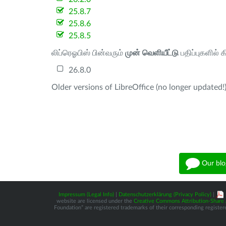
25.8.7
25.8.6
25.8.5
லிப்ரெஓபிஸ் பின்வரும்
முன் வெளியீட்டு
பதிப்புகளில் 
26.8.0
Older versions of LibreOffice (no longer updated!)
Our blo
Impressum (Legal Info)
|
Datenschutzerklärung (Privacy Policy)
|
website are licensed under the
Creative Commons Attribution-Share A
Foundation” are registered trademarks of their corresponding registere