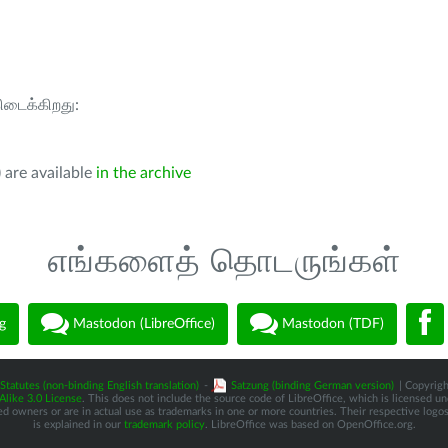
கிடைக்கிறது:
 are available
in the archive
எங்களைத் தொடருங்கள்
g
Mastodon (LibreOffice)
Mastodon (TDF)
Statutes (non-binding English translation)
-
Satzung (binding German version)
| Copyrigh
like 3.0 License
. This does not include the source code of LibreOffice, which is licensed u
d owners or are in actual use as trademarks in one or more countries. Their respective logos 
is explained in our
trademark policy
. LibreOffice was based on OpenOffice.org.