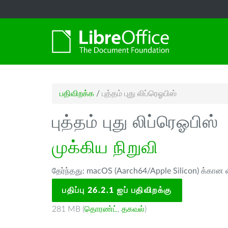
பதிவிறக்க
/
புத்தம் புது லிப்ரெஓபிஸ்
புத்தம் புது லிப்ரெஓபிஸ்
முக்கிய நிறுவி
தேர்ந்தது: macOS (Aarch64/Apple Silicon) க்கான ல
பதிப்பு 26.2.1 ஐப் பதிவிறக்கு
281 MB (
தொரண்ட்
,
தகவல்
)