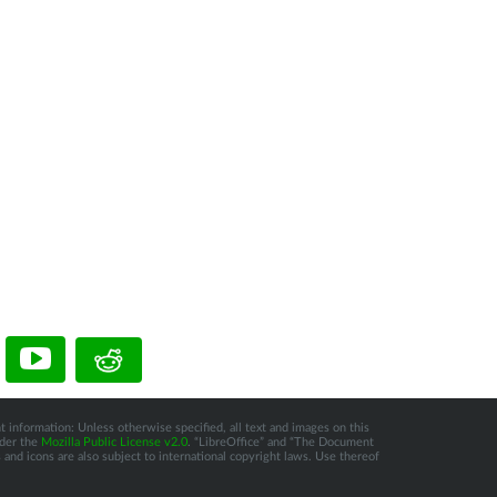
t information: Unless otherwise specified, all text and images on this
nder the
Mozilla Public License v2.0
. “LibreOffice” and “The Document
and icons are also subject to international copyright laws. Use thereof