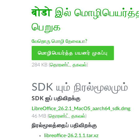
बोडो
இல் மொழிபெயர்த்த 
பெறுக
வேறொரு மொழி தேவையா?
மொழிபெயர்த்த பயனர் முகப்பு
284 KB (
தொரண்ட்
,
தகவல்
)
SDK யும் நிரல்மூலமும்
SDK ஐப் பதிவிறக்கு
LibreOffice_26.2.1_MacOS_aarch64_sdk.dmg
46 MB (
தொரண்ட்
,
தகவல்
)
நிரல்மூலத்தைப் பதிவிறக்கு
libreoffice-26.2.1.1.tar.xz