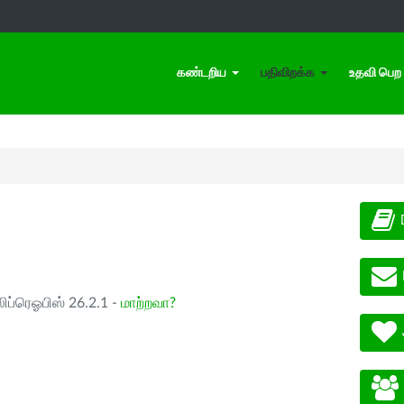
கண்டறிய
பதிவிறக்க
உதவி பெற
ிப்ரெஓபிஸ் 26.2.1 -
மாற்றவா?