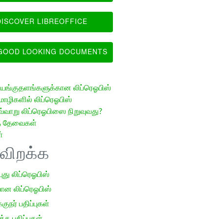
ISCOVER LIBREOFFICE
OOD LOOKING DOCUMENTS
ங்குதளங்களுக்கான லிப்ரெஓபிஸ்
ழிகளில் லிப்ரெஓபிஸ்
வ்வாறு லிப்ரெஓபிஸை நிறுவுவது?
த் தேவைகள்
்
ிவிறக்க
 புது லிப்ரெஓபிஸ்
ான லிப்ரெஓபிஸ்
குநர் பதிப்புகள்
க பதிப்புகள்