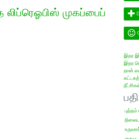
லிப்ரெஓபிஸ் முகப்பைப்
D
G
இதர இய
இதர மொ
நான் எ
கட்டக
நீட்சிகள
பத
புத்தம்
நிலைய
உருவாக்
கையடக்