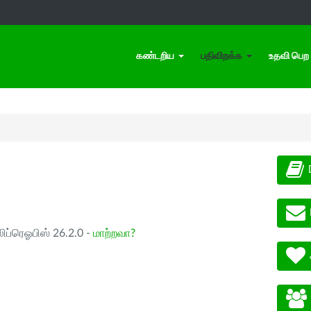
கண்டறிய
பதிவிறக்க
உதவி பெற
ிப்ரெஓபிஸ் 26.2.0 -
மாற்றவா?