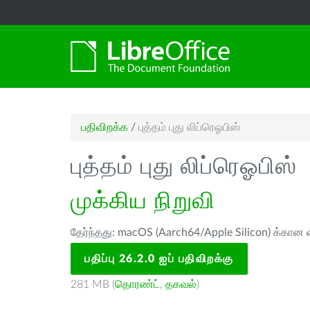
பதிவிறக்க
/
புத்தம் புது லிப்ரெஓபிஸ்
புத்தம் புது லிப்ரெஓபிஸ்
முக்கிய நிறுவி
தேர்ந்தது: macOS (Aarch64/Apple Silicon) க்கான ல
பதிப்பு 26.2.0 ஐப் பதிவிறக்கு
281 MB (
தொரண்ட்
,
தகவல்
)