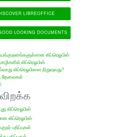
ISCOVER LIBREOFFICE
OOD LOOKING DOCUMENTS
ங்குதளங்களுக்கான லிப்ரெஓபிஸ்
ழிகளில் லிப்ரெஓபிஸ்
வ்வாறு லிப்ரெஓபிஸை நிறுவுவது?
த் தேவைகள்
்
ிவிறக்க
 புது லிப்ரெஓபிஸ்
ான லிப்ரெஓபிஸ்
குநர் பதிப்புகள்
க பதிப்புகள்