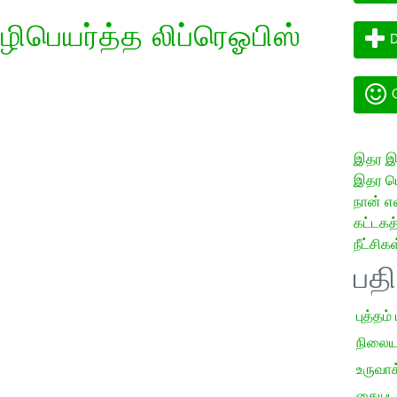
ிபெயர்த்த லிப்ரெஓபிஸ்
D
G
இதர இய
இதர மொ
நான் எ
கட்டக
நீட்சிகள
பத
புத்தம்
நிலைய
உருவாக்
கையடக்