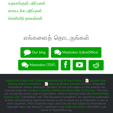
உருவாக்குநர் பதிப்புகள்
கையடக்க பதிப்புகள்
வெளியீடு தகவல்கள்
எங்களைத் தொடருங்கள்
Our blog
Mastodon (LibreOffice)
Mastodon (TDF)
Impressum (Legal Info)
|
Datenschutzerklärung (Privacy Policy)
|
Statutes (non-
binding English translation)
-
Satzung (binding German version)
| Copyright
information: Unless otherwise specified, all text and images on this website are
licensed under the
Creative Commons Attribution-Share Alike 3.0 License
. This does
not include the source code of LibreOffice, which is licensed under the
Mozilla Public
License v2.0
. “LibreOffice” and “The Document Foundation” are registered trademarks
of their corresponding registered owners or are in actual use as trademarks in one or
more countries. Their respective logos and icons are also subject to international
copyright laws. Use thereof is explained in our
trademark policy
. LibreOffice was
based on OpenOffice.org.