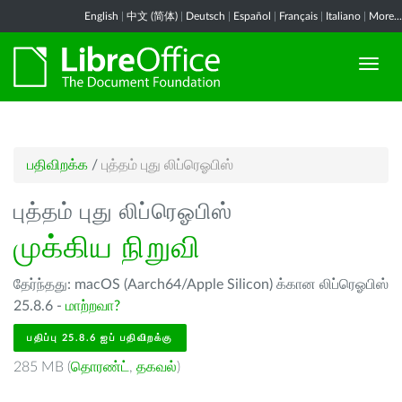
English
|
中文 (简体)
|
Deutsch
|
Español
|
Français
|
Italiano
|
More...
பதிவிறக்க
/
புத்தம் புது லிப்ரெஓபிஸ்
புத்தம் புது லிப்ரெஓபிஸ்
முக்கிய நிறுவி
தேர்ந்தது: macOS (Aarch64/Apple Silicon) க்கான லிப்ரெஓபிஸ்
25.8.6 -
மாற்றவா?
பதிப்பு 25.8.6 ஐப் பதிவிறக்கு
285 MB (
தொரண்ட்
,
தகவல்
)