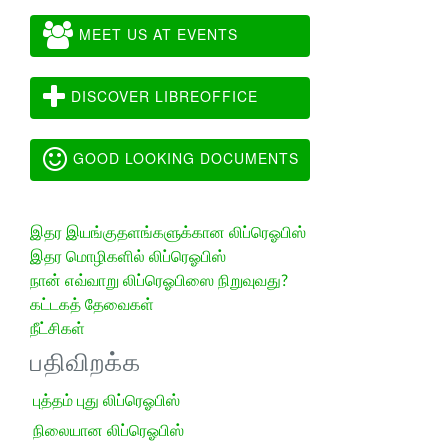
MEET US AT EVENTS
DISCOVER LIBREOFFICE
GOOD LOOKING DOCUMENTS
இதர இயங்குதளங்களுக்கான லிப்ரெஓபிஸ்
இதர மொழிகளில் லிப்ரெஓபிஸ்
நான் எவ்வாறு லிப்ரெஓபிஸை நிறுவுவது?
கட்டகத் தேவைகள்
நீட்சிகள்
பதிவிறக்க
புத்தம் புது லிப்ரெஓபிஸ்
நிலையான லிப்ரெஓபிஸ்