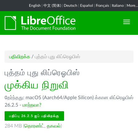
English
|
中文 (简体)
|
Deutsch
|
Español
|
Français
|
Italiano
|
More...
பதிவிறக்க
/
புத்தம் புது லிப்ரெஓபிஸ்
புத்தம் புது லிப்ரெஓபிஸ்
முக்கிய நிறுவி
தேர்ந்தது: macOS (Aarch64/Apple Silicon) க்கான லிப்ரெஓபிஸ்
26.2.5 -
மாற்றவா?
பதிப்பு 26.2.5 ஐப் பதிவிறக்கு
284 MB (
தொரண்ட்
,
தகவல்
)