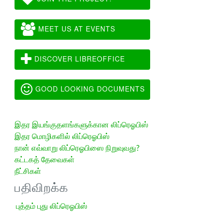
MEET US AT EVENTS
DISCOVER LIBREOFFICE
GOOD LOOKING DOCUMENTS
இதர இயங்குதளங்களுக்கான லிப்ரெஓபிஸ்
இதர மொழிகளில் லிப்ரெஓபிஸ்
நான் எவ்வாறு லிப்ரெஓபிஸை நிறுவுவது?
கட்டகத் தேவைகள்
நீட்சிகள்
பதிவிறக்க
புத்தம் புது லிப்ரெஓபிஸ்