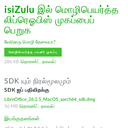
isiZulu
இல் மொழிபெயர்த்த
லிப்ரெஓபிஸ் முகப்பைப்
பெறுக
வேறொரு மொழி தேவையா?
மொழிபெயர்த்த பயனர் முகப்பு
286 KB (
தொரண்ட்
,
தகவல்
)
SDK யும் நிரல்மூலமும்
SDK ஐப் பதிவிறக்கு
LibreOffice_26.2.5_MacOS_aarch64_sdk.dmg
56 MB (
தொரண்ட்
,
தகவல்
)
இயங்குதளங்கள்