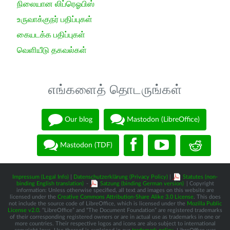
நிலையான லிப்ரெஓபிஸ்
உருவாக்குநர் பதிப்புகள்
கையடக்க பதிப்புகள்
வெளியீடு தகவல்கள்
எங்களைத் தொடருங்கள்
Our blog
Mastodon (LibreOffice)
Mastodon (TDF)
Impressum (Legal Info)
|
Datenschutzerklärung (Privacy Policy)
|
Statutes (non-
binding English translation)
-
Satzung (binding German version)
| Copyright
information: Unless otherwise specified, all text and images on this website are
licensed under the
Creative Commons Attribution-Share Alike 3.0 License
. This does
not include the source code of LibreOffice, which is licensed under the
Mozilla Public
License v2.0
. “LibreOffice” and “The Document Foundation” are registered trademarks
of their corresponding registered owners or are in actual use as trademarks in one or
more countries. Their respective logos and icons are also subject to international