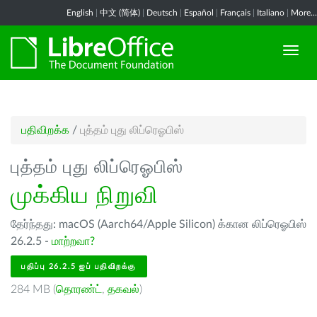
English
|
中文 (简体)
|
Deutsch
|
Español
|
Français
|
Italiano
|
More...
பதிவிறக்க
/
புத்தம் புது லிப்ரெஓபிஸ்
புத்தம் புது லிப்ரெஓபிஸ்
முக்கிய நிறுவி
தேர்ந்தது: macOS (Aarch64/Apple Silicon) க்கான லிப்ரெஓபிஸ்
26.2.5 -
மாற்றவா?
பதிப்பு 26.2.5 ஐப் பதிவிறக்கு
284 MB (
தொரண்ட்
,
தகவல்
)