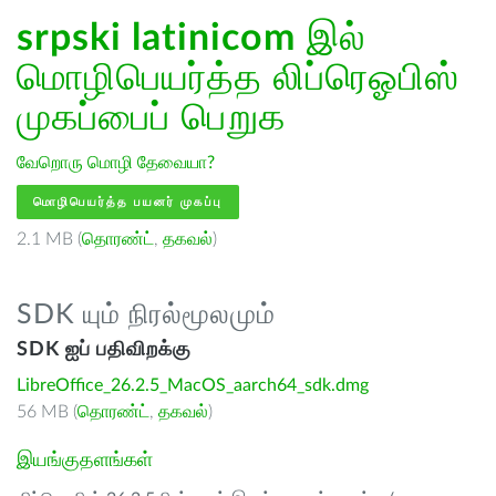
srpski latinicom
இல்
மொழிபெயர்த்த லிப்ரெஓபிஸ்
முகப்பைப் பெறுக
வேறொரு மொழி தேவையா?
மொழிபெயர்த்த பயனர் முகப்பு
2.1 MB (
தொரண்ட்
,
தகவல்
)
SDK யும் நிரல்மூலமும்
SDK ஐப் பதிவிறக்கு
LibreOffice_26.2.5_MacOS_aarch64_sdk.dmg
56 MB (
தொரண்ட்
,
தகவல்
)
இயங்குதளங்கள்