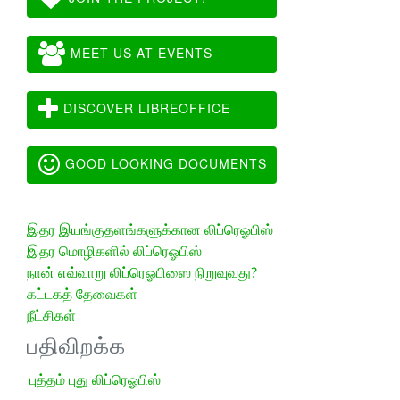
MEET US AT EVENTS
DISCOVER LIBREOFFICE
GOOD LOOKING DOCUMENTS
இதர இயங்குதளங்களுக்கான லிப்ரெஓபிஸ்
இதர மொழிகளில் லிப்ரெஓபிஸ்
நான் எவ்வாறு லிப்ரெஓபிஸை நிறுவுவது?
கட்டகத் தேவைகள்
நீட்சிகள்
பதிவிறக்க
புத்தம் புது லிப்ரெஓபிஸ்