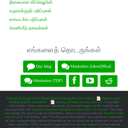
நிலையான லிப்ரெஓபிஸ்
உருவாக்குநர் பதிப்புகள்
கையடக்க பதிப்புகள்
வெளியீடு தகவல்கள்
எங்களைத் தொடருங்கள்
Our blog
Mastodon (LibreOffice)
Mastodon (TDF)
Impressum (Legal Info)
|
Datenschutzerklärung (Privacy Policy)
|
Statutes (non-
binding English translation)
-
Satzung (binding German version)
| Copyright
information: Unless otherwise specified, all text and images on this website are
licensed under the
Creative Commons Attribution-Share Alike 3.0 License
. This does
not include the source code of LibreOffice, which is licensed under the
Mozilla Public
License v2.0
. “LibreOffice” and “The Document Foundation” are registered trademarks
of their corresponding registered owners or are in actual use as trademarks in one or
more countries. Their respective logos and icons are also subject to international