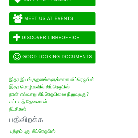
MEET US AT EVENTS
DISCOVER LIBREOFFICE
GOOD LOOKING DOCUMENTS
இதர இயங்குதளங்களுக்கான லிப்ரெஓபிஸ்
இதர மொழிகளில் லிப்ரெஓபிஸ்
நான் எவ்வாறு லிப்ரெஓபிஸை நிறுவுவது?
கட்டகத் தேவைகள்
நீட்சிகள்
பதிவிறக்க
புத்தம் புது லிப்ரெஓபிஸ்