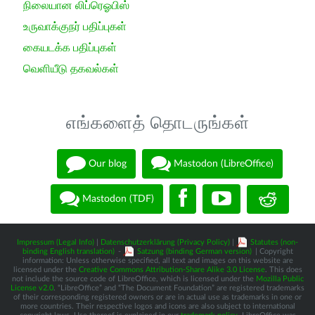
நிலையான லிப்ரெஓபிஸ்
உருவாக்குநர் பதிப்புகள்
கையடக்க பதிப்புகள்
வெளியீடு தகவல்கள்
எங்களைத் தொடருங்கள்
Our blog
Mastodon (LibreOffice)
Mastodon (TDF)
Impressum (Legal Info)
|
Datenschutzerklärung (Privacy Policy)
|
Statutes (non-
binding English translation)
-
Satzung (binding German version)
| Copyright
information: Unless otherwise specified, all text and images on this website are
licensed under the
Creative Commons Attribution-Share Alike 3.0 License
. This does
not include the source code of LibreOffice, which is licensed under the
Mozilla Public
License v2.0
. “LibreOffice” and “The Document Foundation” are registered trademarks
of their corresponding registered owners or are in actual use as trademarks in one or
more countries. Their respective logos and icons are also subject to international