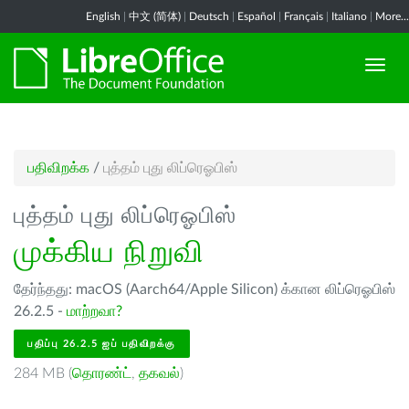
English
|
中文 (简体)
|
Deutsch
|
Español
|
Français
|
Italiano
|
More...
பதிவிறக்க
/
புத்தம் புது லிப்ரெஓபிஸ்
புத்தம் புது லிப்ரெஓபிஸ்
முக்கிய நிறுவி
தேர்ந்தது: macOS (Aarch64/Apple Silicon) க்கான லிப்ரெஓபிஸ்
26.2.5 -
மாற்றவா?
பதிப்பு 26.2.5 ஐப் பதிவிறக்கு
284 MB (
தொரண்ட்
,
தகவல்
)