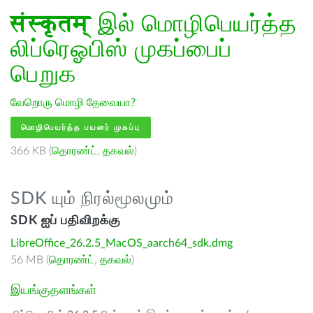
संस्कृतम्
இல் மொழிபெயர்த்த
லிப்ரெஓபிஸ் முகப்பைப்
பெறுக
வேறொரு மொழி தேவையா?
மொழிபெயர்த்த பயனர் முகப்பு
366 KB (
தொரண்ட்
,
தகவல்
)
SDK யும் நிரல்மூலமும்
SDK ஐப் பதிவிறக்கு
LibreOffice_26.2.5_MacOS_aarch64_sdk.dmg
56 MB (
தொரண்ட்
,
தகவல்
)
இயங்குதளங்கள்