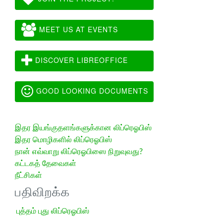
MEET US AT EVENTS
DISCOVER LIBREOFFICE
GOOD LOOKING DOCUMENTS
இதர இயங்குதளங்களுக்கான லிப்ரெஓபிஸ்
இதர மொழிகளில் லிப்ரெஓபிஸ்
நான் எவ்வாறு லிப்ரெஓபிஸை நிறுவுவது?
கட்டகத் தேவைகள்
நீட்சிகள்
பதிவிறக்க
புத்தம் புது லிப்ரெஓபிஸ்