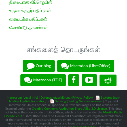
நிலையான லிப்ரெஓபிஸ்
உருவாக்குநர் பதிப்புகள்
கையடக்க பதிப்புகள்
வெளியீடு தகவல்கள்
எங்களைத் தொடருங்கள்
Our blog
Mastodon (LibreOffice)
Mastodon (TDF)
Impressum (Legal Info)
|
Datenschutzerklärung (Privacy Policy)
|
Statutes (non-
binding English translation)
-
Satzung (binding German version)
| Copyright
information: Unless otherwise specified, all text and images on this website are
licensed under the
Creative Commons Attribution-Share Alike 3.0 License
. This does
not include the source code of LibreOffice, which is licensed under the
Mozilla Public
License v2.0
. “LibreOffice” and “The Document Foundation” are registered trademarks
of their corresponding registered owners or are in actual use as trademarks in one or
more countries. Their respective logos and icons are also subject to international