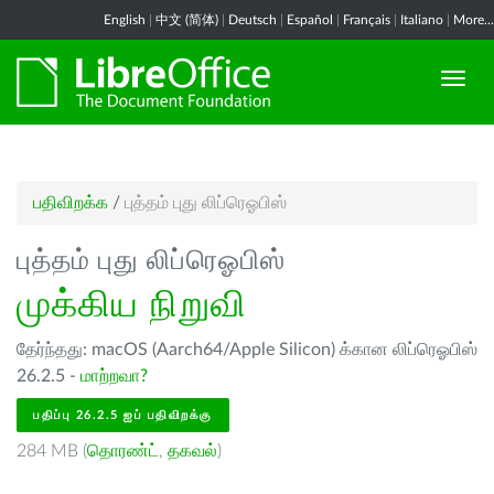
English
|
中文 (简体)
|
Deutsch
|
Español
|
Français
|
Italiano
|
More...
பதிவிறக்க
/
புத்தம் புது லிப்ரெஓபிஸ்
புத்தம் புது லிப்ரெஓபிஸ்
முக்கிய நிறுவி
தேர்ந்தது: macOS (Aarch64/Apple Silicon) க்கான லிப்ரெஓபிஸ்
26.2.5 -
மாற்றவா?
பதிப்பு 26.2.5 ஐப் பதிவிறக்கு
284 MB (
தொரண்ட்
,
தகவல்
)