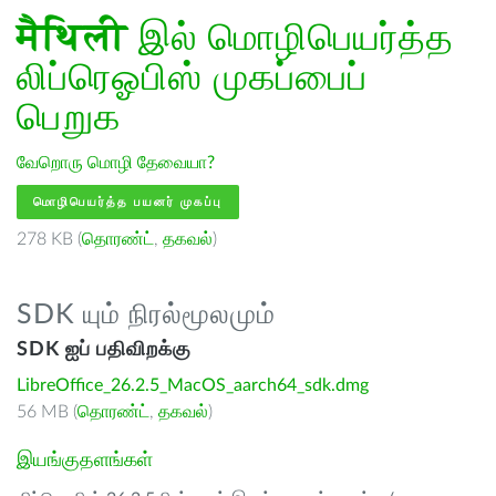
मैथिली
இல் மொழிபெயர்த்த
லிப்ரெஓபிஸ் முகப்பைப்
பெறுக
வேறொரு மொழி தேவையா?
மொழிபெயர்த்த பயனர் முகப்பு
278 KB (
தொரண்ட்
,
தகவல்
)
SDK யும் நிரல்மூலமும்
SDK ஐப் பதிவிறக்கு
LibreOffice_26.2.5_MacOS_aarch64_sdk.dmg
56 MB (
தொரண்ட்
,
தகவல்
)
இயங்குதளங்கள்