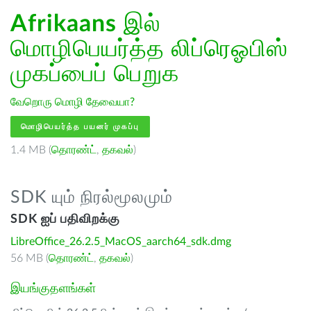
Afrikaans
இல்
மொழிபெயர்த்த லிப்ரெஓபிஸ்
முகப்பைப் பெறுக
வேறொரு மொழி தேவையா?
மொழிபெயர்த்த பயனர் முகப்பு
1.4 MB (
தொரண்ட்
,
தகவல்
)
SDK யும் நிரல்மூலமும்
SDK ஐப் பதிவிறக்கு
LibreOffice_26.2.5_MacOS_aarch64_sdk.dmg
56 MB (
தொரண்ட்
,
தகவல்
)
இயங்குதளங்கள்