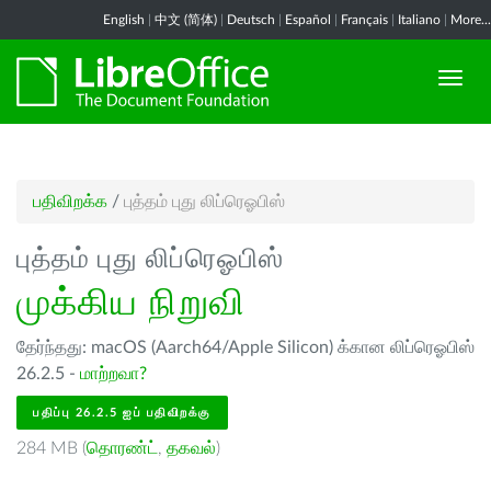
English
|
中文 (简体)
|
Deutsch
|
Español
|
Français
|
Italiano
|
More...
பதிவிறக்க
/
புத்தம் புது லிப்ரெஓபிஸ்
புத்தம் புது லிப்ரெஓபிஸ்
முக்கிய நிறுவி
தேர்ந்தது: macOS (Aarch64/Apple Silicon) க்கான லிப்ரெஓபிஸ்
26.2.5 -
மாற்றவா?
பதிப்பு 26.2.5 ஐப் பதிவிறக்கு
284 MB (
தொரண்ட்
,
தகவல்
)