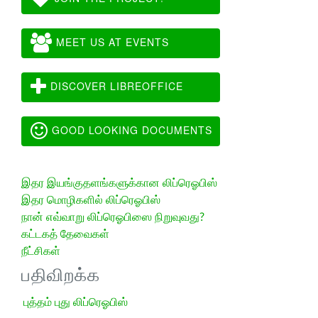
MEET US AT EVENTS
DISCOVER LIBREOFFICE
GOOD LOOKING DOCUMENTS
இதர இயங்குதளங்களுக்கான லிப்ரெஓபிஸ்
இதர மொழிகளில் லிப்ரெஓபிஸ்
நான் எவ்வாறு லிப்ரெஓபிஸை நிறுவுவது?
கட்டகத் தேவைகள்
நீட்சிகள்
பதிவிறக்க
புத்தம் புது லிப்ரெஓபிஸ்