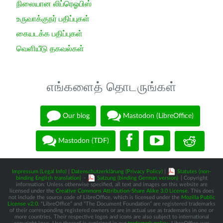
நிலையான லிப்ரெஓபிஸ்
உருவாக்குநர் பதிப்புகள்
கையடக்க பதிப்புகள்
வெளியீடு தகவல்கள்
எங்களைத் தொடருங்கள்
Our blog
Mastodon (LibreOffice)
Mastodon (TDF)
Impressum (Legal Info)
|
Datenschutzerklärung (Privacy Policy)
|
Statutes (non-
binding English translation)
-
Satzung (binding German version)
| Copyright
information: Unless otherwise specified, all text and images on this website are
licensed under the
Creative Commons Attribution-Share Alike 3.0 License
. This does
not include the source code of LibreOffice, which is licensed under the
Mozilla Public
License v2.0
. “LibreOffice” and “The Document Foundation” are registered trademarks
of their corresponding registered owners or are in actual use as trademarks in one or
more countries. Their respective logos and icons are also subject to international