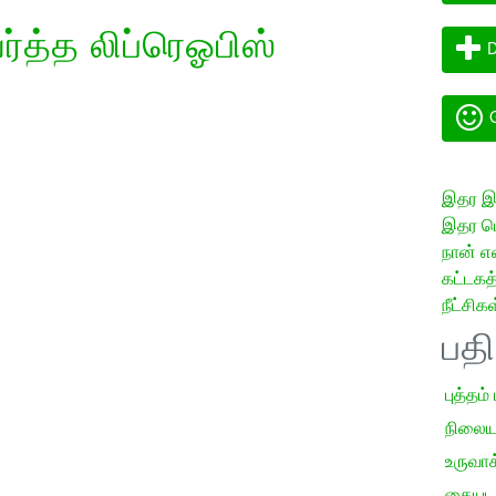
த்த லிப்ரெஓபிஸ்
D
G
இதர இய
இதர மொ
நான் எ
கட்டக
நீட்சிகள
பத
புத்தம்
நிலைய
உருவாக்
கையடக்