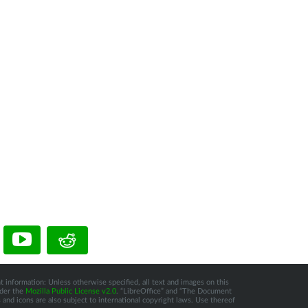
t information: Unless otherwise specified, all text and images on this
nder the
Mozilla Public License v2.0
. “LibreOffice” and “The Document
and icons are also subject to international copyright laws. Use thereof