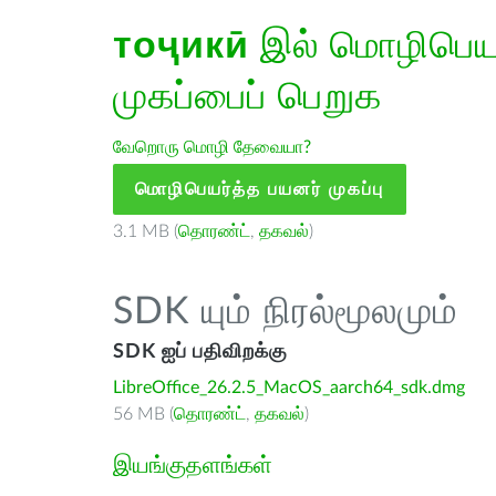
тоҷикӣ
இல் மொழிபெயர்
முகப்பைப் பெறுக
வேறொரு மொழி தேவையா?
மொழிபெயர்த்த பயனர் முகப்பு
3.1 MB (
தொரண்ட்
,
தகவல்
)
SDK யும் நிரல்மூலமும்
SDK ஐப் பதிவிறக்கு
LibreOffice_26.2.5_MacOS_aarch64_sdk.dmg
56 MB (
தொரண்ட்
,
தகவல்
)
இயங்குதளங்கள்