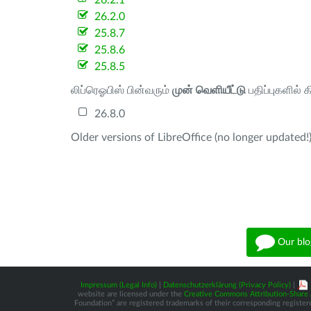
26.2.1
26.2.0
25.8.7
25.8.6
25.8.5
லிப்ரெஓபிஸ் பின்வரும்
முன் வெளியீட்டு
பதிப்புகளில் 
26.8.0
Older versions of LibreOffice (no longer updated!)
Our blo
Impressum (Legal Info)
|
Datenschutzerklärung (Privacy Policy)
|
website are licensed under the
Creative Commons Attribution-Share A
Foundation” are registered trademarks of their corresponding registere