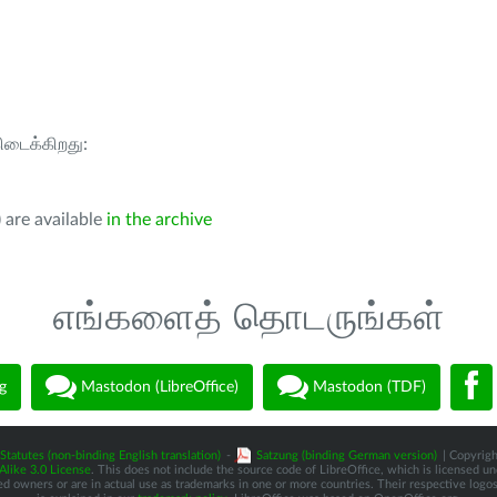
கிடைக்கிறது:
 are available
in the archive
எங்களைத் தொடருங்கள்
g
Mastodon (LibreOffice)
Mastodon (TDF)
Statutes (non-binding English translation)
-
Satzung (binding German version)
| Copyrigh
like 3.0 License
. This does not include the source code of LibreOffice, which is licensed u
d owners or are in actual use as trademarks in one or more countries. Their respective logos 