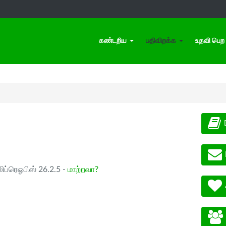
கண்டறிய
பதிவிறக்க
உதவி பெற
ிப்ரெஓபிஸ் 26.2.5 -
மாற்றவா?