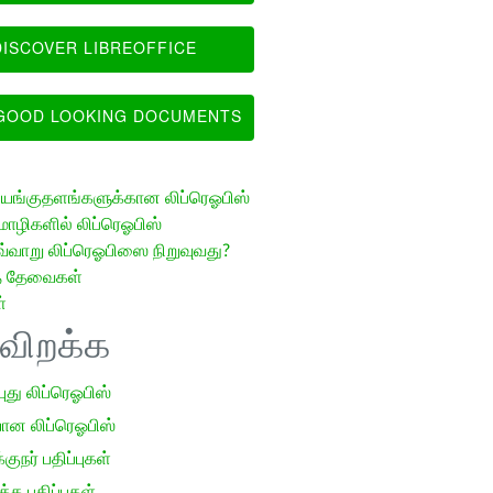
ISCOVER LIBREOFFICE
OOD LOOKING DOCUMENTS
ங்குதளங்களுக்கான லிப்ரெஓபிஸ்
ழிகளில் லிப்ரெஓபிஸ்
வ்வாறு லிப்ரெஓபிஸை நிறுவுவது?
த் தேவைகள்
்
ிவிறக்க
 புது லிப்ரெஓபிஸ்
ான லிப்ரெஓபிஸ்
குநர் பதிப்புகள்
க பதிப்புகள்