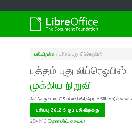
பதிவிறக்க
/
புத்தம் புது லிப்ரெஓபிஸ்
புத்தம் புது லிப்ரெஓபிஸ்
முக்கிய நிறுவி
தேர்ந்தது: macOS (Aarch64/Apple Silicon) க்கான ல
பதிப்பு 26.2.5 ஐப் பதிவிறக்கு
284 MB (
தொரண்ட்
,
தகவல்
)