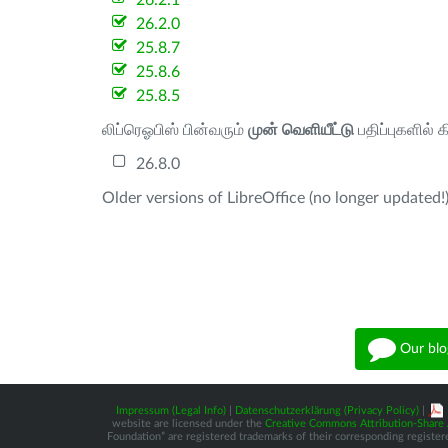
26.2.1
26.2.0
25.8.7
25.8.6
25.8.5
லிப்ரெஓபிஸ் பின்வரும்
முன் வெளியீட்டு
பதிப்புகளில் 
26.8.0
Older versions of LibreOffice (no longer updated!)
Our blo
Impressum (Legal Info)
|
Datenschutzerklärung (Privacy Policy)
|
website are licensed under the
Creative Commons Attribution-Share A
Foundation” are registered trademarks of their corresponding registere