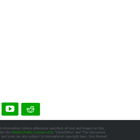
t information: Unless otherwise specified, all text and images on this
nder the
Mozilla Public License v2.0
. “LibreOffice” and “The Document
and icons are also subject to international copyright laws. Use thereof