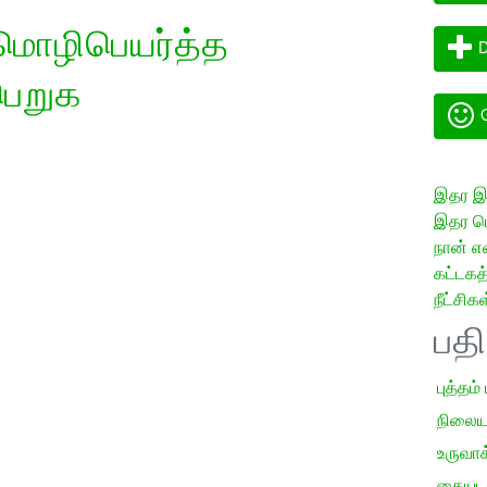
மொழிபெயர்த்த
D
பெறுக
G
இதர இய
இதர மொ
நான் எ
கட்டக
நீட்சிகள
பத
புத்தம்
நிலைய
உருவாக்
கையடக்