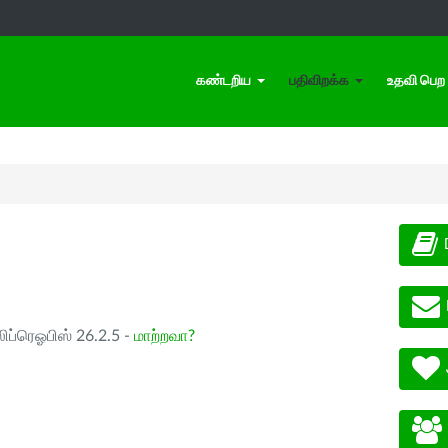
கண்டறிய
பதிவிறக்க
உதவி பெற
ிப்ரெஓபிஸ் 26.2.5 -
மாற்றவா?