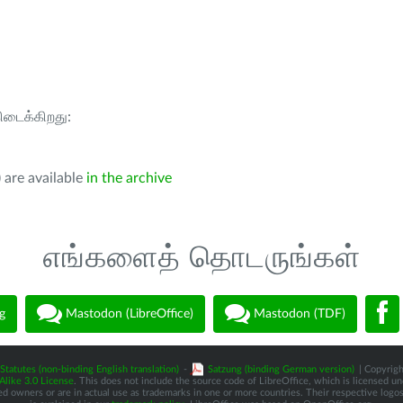
கிடைக்கிறது:
 are available
in the archive
எங்களைத் தொடருங்கள்
g
Mastodon (LibreOffice)
Mastodon (TDF)
Statutes (non-binding English translation)
-
Satzung (binding German version)
| Copyrigh
like 3.0 License
. This does not include the source code of LibreOffice, which is licensed u
d owners or are in actual use as trademarks in one or more countries. Their respective logos 