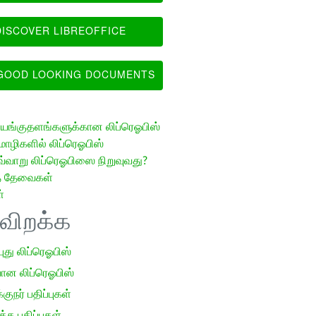
ISCOVER LIBREOFFICE
OOD LOOKING DOCUMENTS
ங்குதளங்களுக்கான லிப்ரெஓபிஸ்
ழிகளில் லிப்ரெஓபிஸ்
வ்வாறு லிப்ரெஓபிஸை நிறுவுவது?
த் தேவைகள்
்
ிவிறக்க
 புது லிப்ரெஓபிஸ்
ான லிப்ரெஓபிஸ்
குநர் பதிப்புகள்
க பதிப்புகள்