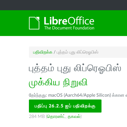
பதிவிறக்க
/
புத்தம் புது லிப்ரெஓபிஸ்
புத்தம் புது லிப்ரெஓபிஸ்
முக்கிய நிறுவி
தேர்ந்தது: macOS (Aarch64/Apple Silicon) க்கான ல
பதிப்பு 26.2.5 ஐப் பதிவிறக்கு
284 MB (
தொரண்ட்
,
தகவல்
)