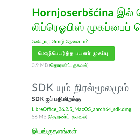
Hornjoserbšćina
இல் 
லிப்ரெஓபிஸ் முகப்பைப் 
வேறொரு மொழி தேவையா?
மொழிபெயர்த்த பயனர் முகப்பு
3.9 MB (
தொரண்ட்
,
தகவல்
)
SDK யும் நிரல்மூலமும்
SDK ஐப் பதிவிறக்கு
LibreOffice_26.2.5_MacOS_aarch64_sdk.dmg
56 MB (
தொரண்ட்
,
தகவல்
)
இயங்குதளங்கள்