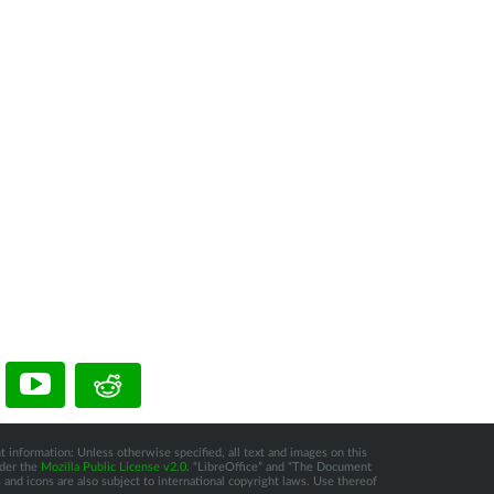
t information: Unless otherwise specified, all text and images on this
nder the
Mozilla Public License v2.0
. “LibreOffice” and “The Document
and icons are also subject to international copyright laws. Use thereof