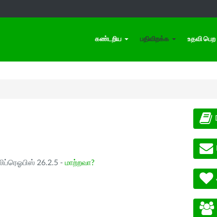
கண்டறிய
பதிவிறக்க
உதவி பெற
ிப்ரெஓபிஸ் 26.2.5 -
மாற்றவா?