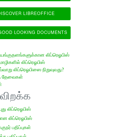
ISCOVER LIBREOFFICE
OOD LOOKING DOCUMENTS
ங்குதளங்களுக்கான லிப்ரெஓபிஸ்
ழிகளில் லிப்ரெஓபிஸ்
வ்வாறு லிப்ரெஓபிஸை நிறுவுவது?
த் தேவைகள்
்
ிவிறக்க
 புது லிப்ரெஓபிஸ்
ான லிப்ரெஓபிஸ்
குநர் பதிப்புகள்
க பதிப்புகள்