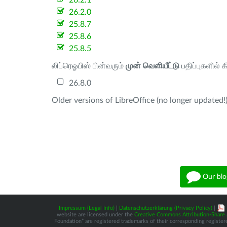
26.2.1
26.2.0
25.8.7
25.8.6
25.8.5
லிப்ரெஓபிஸ் பின்வரும்
முன் வெளியீட்டு
பதிப்புகளில் 
26.8.0
Older versions of LibreOffice (no longer updated!)
Our blo
Impressum (Legal Info)
|
Datenschutzerklärung (Privacy Policy)
|
website are licensed under the
Creative Commons Attribution-Share A
Foundation” are registered trademarks of their corresponding registere