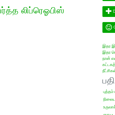
த்த லிப்ரெஓபிஸ்
D
G
இதர இய
இதர மொ
நான் எ
கட்டக
நீட்சிகள
பத
புத்தம்
நிலைய
உருவாக்
கையடக்