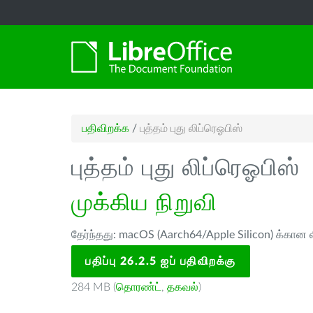
பதிவிறக்க
/
புத்தம் புது லிப்ரெஓபிஸ்
புத்தம் புது லிப்ரெஓபிஸ்
முக்கிய நிறுவி
தேர்ந்தது: macOS (Aarch64/Apple Silicon) க்கான ல
பதிப்பு 26.2.5 ஐப் பதிவிறக்கு
284 MB (
தொரண்ட்
,
தகவல்
)