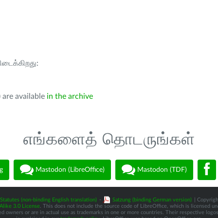
கிடைக்கிறது:
 are available
in the archive
எங்களைத் தொடருங்கள்
g
Mastodon (LibreOffice)
Mastodon (TDF)
Statutes (non-binding English translation)
-
Satzung (binding German version)
| Copyrigh
like 3.0 License
. This does not include the source code of LibreOffice, which is licensed u
d owners or are in actual use as trademarks in one or more countries. Their respective logos 