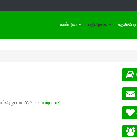
கண்டறிய
பதிவிறக்க
உதவி பெற
ிப்ரெஓபிஸ் 26.2.5 -
மாற்றவா?