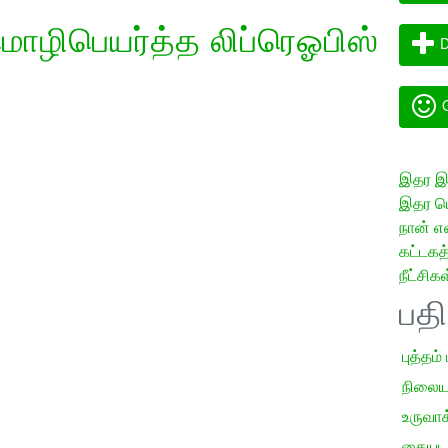
ொழிபெயர்த்த லிப்ரெஓபிஸ்
D
G
இதர இய
இதர மொ
நான் எ
கட்டக
நீட்சிகள
பத
புத்தம்
நிலைய
உருவாக்
கையடக்