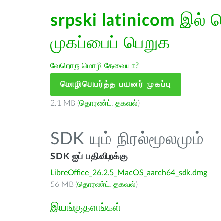
srpski latinicom
இல் ம
முகப்பைப் பெறுக
வேறொரு மொழி தேவையா?
மொழிபெயர்த்த பயனர் முகப்பு
2.1 MB (
தொரண்ட்
,
தகவல்
)
SDK யும் நிரல்மூலமும்
SDK ஐப் பதிவிறக்கு
LibreOffice_26.2.5_MacOS_aarch64_sdk.dmg
56 MB (
தொரண்ட்
,
தகவல்
)
இயங்குதளங்கள்