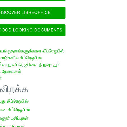
ISCOVER LIBREOFFICE
OOD LOOKING DOCUMENTS
ங்குதளங்களுக்கான லிப்ரெஓபிஸ்
ழிகளில் லிப்ரெஓபிஸ்
வ்வாறு லிப்ரெஓபிஸை நிறுவுவது?
த் தேவைகள்
்
ிவிறக்க
 புது லிப்ரெஓபிஸ்
ான லிப்ரெஓபிஸ்
குநர் பதிப்புகள்
க பதிப்புகள்