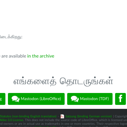
கிடைக்கிறது:
 are available
in the archive
எங்களைத் தொடருங்கள்
g
Mastodon (LibreOffice)
Mastodon (TDF)
Statutes (non-binding English translation)
-
Satzung (binding German version)
| Copyrigh
like 3.0 License
. This does not include the source code of LibreOffice, which is licensed u
d owners or are in actual use as trademarks in one or more countries. Their respective logos 