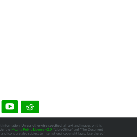
t information: Unless otherwise specified, all text and images on this
nder the
Mozilla Public License v2.0
. “LibreOffice” and “The Document
and icons are also subject to international copyright laws. Use thereof