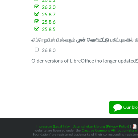
26.2.1
26.2.0
25.8.7
25.8.6
25.8.5
லிப்ரெஓபிஸ் பின்வரும்
முன் வெளியீட்டு
பதிப்புகளில் 
26.8.0
Older versions of LibreOffice (no longer updated!)
Our blo
Impressum (Legal Info)
|
Datenschutzerklärung (Privacy Policy)
|
website are licensed under the
Creative Commons Attribution-Share A
Foundation” are registered trademarks of their corresponding registere