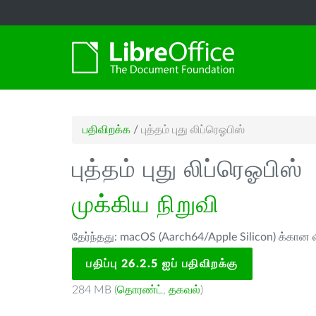
பதிவிறக்க
/
புத்தம் புது லிப்ரெஓபிஸ்
புத்தம் புது லிப்ரெஓபிஸ்
முக்கிய நிறுவி
தேர்ந்தது: macOS (Aarch64/Apple Silicon) க்கான ல
பதிப்பு 26.2.5 ஐப் பதிவிறக்கு
284 MB (
தொரண்ட்
,
தகவல்
)