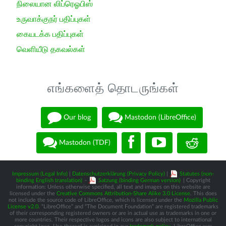
நிலையான லிப்ரெஓபிஸ்
உருவாக்குநர் பதிப்புகள்
கையடக்க பதிப்புகள்
வெளியீடு தகவல்கள்
எங்களைத் தொடருங்கள்
Our blog
Mastodon (LibreOffice)
Mastodon (TDF)
Impressum (Legal Info)
|
Datenschutzerklärung (Privacy Policy)
|
Statutes (non-
binding English translation)
-
Satzung (binding German version)
| Copyright
information: Unless otherwise specified, all text and images on this website are
licensed under the
Creative Commons Attribution-Share Alike 3.0 License
. This does
not include the source code of LibreOffice, which is licensed under the
Mozilla Public
License v2.0
. “LibreOffice” and “The Document Foundation” are registered trademarks
of their corresponding registered owners or are in actual use as trademarks in one or
more countries. Their respective logos and icons are also subject to international