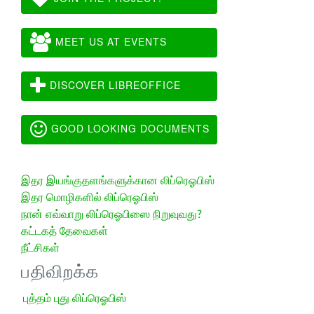
MEET US AT EVENTS
DISCOVER LIBREOFFICE
GOOD LOOKING DOCUMENTS
இதர இயங்குதளங்களுக்கான லிப்ரெஓபிஸ்
இதர மொழிகளில் லிப்ரெஓபிஸ்
நான் எவ்வாறு லிப்ரெஓபிஸை நிறுவுவது?
கட்டகத் தேவைகள்
நீட்சிகள்
பதிவிறக்க
புத்தம் புது லிப்ரெஓபிஸ்