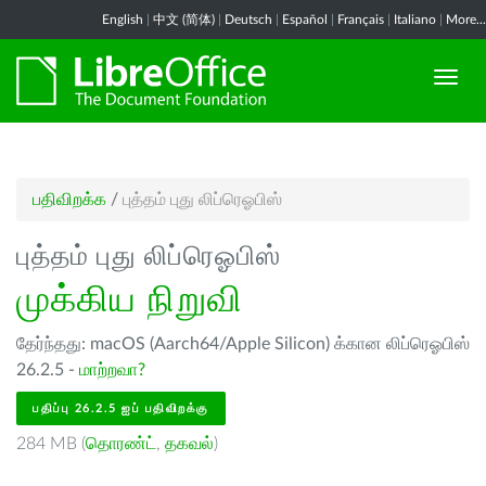
English
|
中文 (简体)
|
Deutsch
|
Español
|
Français
|
Italiano
|
More...
பதிவிறக்க
/
புத்தம் புது லிப்ரெஓபிஸ்
புத்தம் புது லிப்ரெஓபிஸ்
முக்கிய நிறுவி
தேர்ந்தது: macOS (Aarch64/Apple Silicon) க்கான லிப்ரெஓபிஸ்
26.2.5 -
மாற்றவா?
பதிப்பு 26.2.5 ஐப் பதிவிறக்கு
284 MB (
தொரண்ட்
,
தகவல்
)