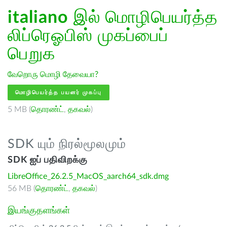
italiano
இல் மொழிபெயர்த்த
லிப்ரெஓபிஸ் முகப்பைப்
பெறுக
வேறொரு மொழி தேவையா?
மொழிபெயர்த்த பயனர் முகப்பு
5 MB (
தொரண்ட்
,
தகவல்
)
SDK யும் நிரல்மூலமும்
SDK ஐப் பதிவிறக்கு
LibreOffice_26.2.5_MacOS_aarch64_sdk.dmg
56 MB (
தொரண்ட்
,
தகவல்
)
இயங்குதளங்கள்