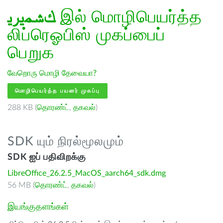
ﻚﺸﻤﻳﺮﻳ
இல் மொழிபெயர்த்த
லிப்ரெஓபிஸ் முகப்பைப்
பெறுக
வேறொரு மொழி தேவையா?
மொழிபெயர்த்த பயனர் முகப்பு
288 KB (
தொரண்ட்
,
தகவல்
)
SDK யும் நிரல்மூலமும்
SDK ஐப் பதிவிறக்கு
LibreOffice_26.2.5_MacOS_aarch64_sdk.dmg
56 MB (
தொரண்ட்
,
தகவல்
)
இயங்குதளங்கள்