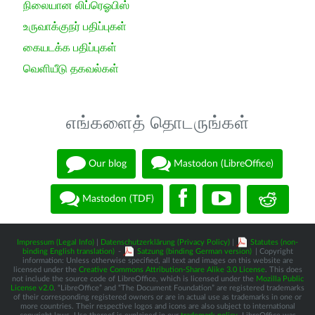
நிலையான லிப்ரெஓபிஸ்
உருவாக்குநர் பதிப்புகள்
கையடக்க பதிப்புகள்
வெளியீடு தகவல்கள்
எங்களைத் தொடருங்கள்
Our blog
Mastodon (LibreOffice)
Mastodon (TDF)
Impressum (Legal Info)
|
Datenschutzerklärung (Privacy Policy)
|
Statutes (non-
binding English translation)
-
Satzung (binding German version)
| Copyright
information: Unless otherwise specified, all text and images on this website are
licensed under the
Creative Commons Attribution-Share Alike 3.0 License
. This does
not include the source code of LibreOffice, which is licensed under the
Mozilla Public
License v2.0
. “LibreOffice” and “The Document Foundation” are registered trademarks
of their corresponding registered owners or are in actual use as trademarks in one or
more countries. Their respective logos and icons are also subject to international