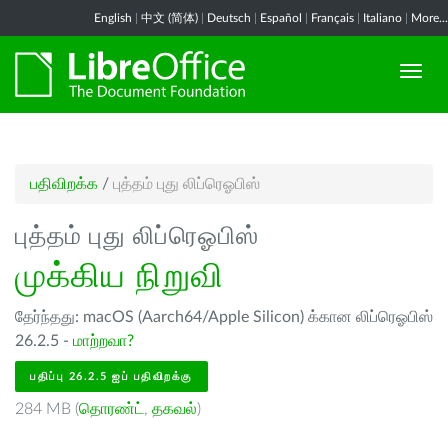
English
|
中文 (简体)
|
Deutsch
|
Español
|
Français
|
Italiano
|
More...
பதிவிறக்க
/
புத்தம் புது லிப்ரெஓபிஸ்
புத்தம் புது லிப்ரெஓபிஸ்
முக்கிய நிறுவி
தேர்ந்தது: macOS (Aarch64/Apple Silicon) க்கான லிப்ரெஓபிஸ்
26.2.5 -
மாற்றவா?
பதிப்பு 26.2.5 ஐப் பதிவிறக்கு
284 MB (
தொரண்ட்
,
தகவல்
)