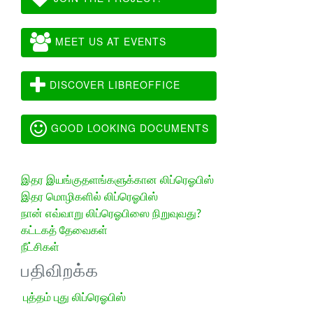
MEET US AT EVENTS
DISCOVER LIBREOFFICE
GOOD LOOKING DOCUMENTS
இதர இயங்குதளங்களுக்கான லிப்ரெஓபிஸ்
இதர மொழிகளில் லிப்ரெஓபிஸ்
நான் எவ்வாறு லிப்ரெஓபிஸை நிறுவுவது?
கட்டகத் தேவைகள்
நீட்சிகள்
பதிவிறக்க
புத்தம் புது லிப்ரெஓபிஸ்