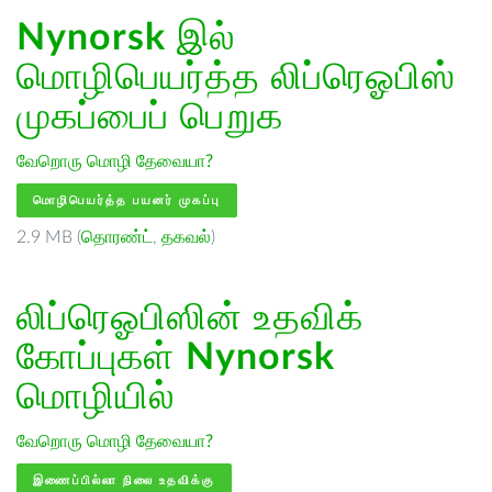
Nynorsk
இல்
மொழிபெயர்த்த லிப்ரெஓபிஸ்
முகப்பைப் பெறுக
வேறொரு மொழி தேவையா?
மொழிபெயர்த்த பயனர் முகப்பு
2.9 MB (
தொரண்ட்
,
தகவல்
)
லிப்ரெஓபிஸின் உதவிக்
கோப்புகள்
Nynorsk
மொழியில்
வேறொரு மொழி தேவையா?
இணைப்பில்லா நிலை உதவிக்கு