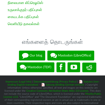
நிலையான லிப்ரெஓபிஸ்
உருவாக்குநர் பதிப்புகள்
கையடக்க பதிப்புகள்
வெளியீடு தகவல்கள்
எங்களைத் தொடருங்கள்
Our blog
Mastodon (LibreOffice)
Mastodon (TDF)
Impressum (Legal Info)
|
Datenschutzerklärung (Privacy Policy)
|
Statutes (non-
binding English translation)
-
Satzung (binding German version)
| Copyright
information: Unless otherwise specified, all text and images on this website are
licensed under the
Creative Commons Attribution-Share Alike 3.0 License
. This does
not include the source code of LibreOffice, which is licensed under the
Mozilla Public
License v2.0
. “LibreOffice” and “The Document Foundation” are registered trademarks
of their corresponding registered owners or are in actual use as trademarks in one or
more countries. Their respective logos and icons are also subject to international