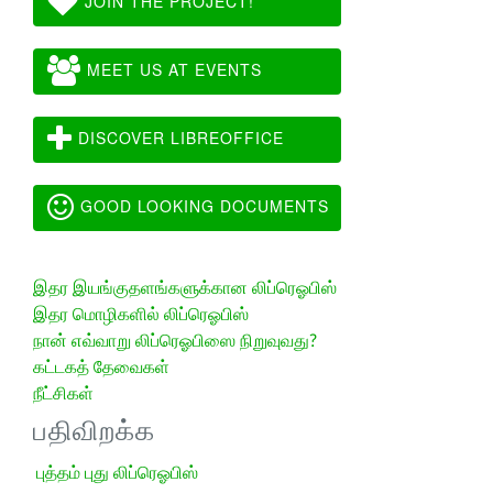
JOIN THE PROJECT!
MEET US AT EVENTS
DISCOVER LIBREOFFICE
GOOD LOOKING DOCUMENTS
இதர இயங்குதளங்களுக்கான லிப்ரெஓபிஸ்
இதர மொழிகளில் லிப்ரெஓபிஸ்
நான் எவ்வாறு லிப்ரெஓபிஸை நிறுவுவது?
கட்டகத் தேவைகள்
நீட்சிகள்
பதிவிறக்க
புத்தம் புது லிப்ரெஓபிஸ்