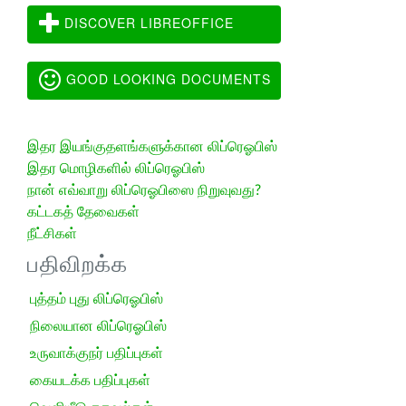
DISCOVER LIBREOFFICE
GOOD LOOKING DOCUMENTS
இதர இயங்குதளங்களுக்கான லிப்ரெஓபிஸ்
இதர மொழிகளில் லிப்ரெஓபிஸ்
நான் எவ்வாறு லிப்ரெஓபிஸை நிறுவுவது?
கட்டகத் தேவைகள்
நீட்சிகள்
பதிவிறக்க
புத்தம் புது லிப்ரெஓபிஸ்
நிலையான லிப்ரெஓபிஸ்
உருவாக்குநர் பதிப்புகள்
கையடக்க பதிப்புகள்