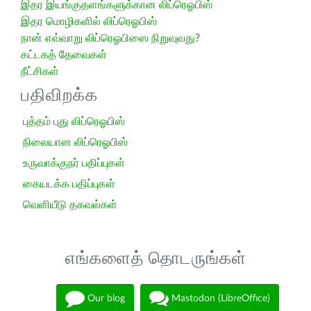
இதர இயங்குதளங்களுக்கான லிப்ரெஓபிஸ்
இதர மொழிகளில் லிப்ரெஓபிஸ்
நான் எவ்வாறு லிப்ரெஓபிஸை நிறுவுவது?
கட்டகத் தேவைகள்
நீட்சிகள்
பதிவிறக்க
புத்தம் புது லிப்ரெஓபிஸ்
நிலையான லிப்ரெஓபிஸ்
உருவாக்குநர் பதிப்புகள்
கையடக்க பதிப்புகள்
வெளியீடு தகவல்கள்
எங்களைத் தொடருங்கள்
Our blog
Mastodon (LibreOffice)