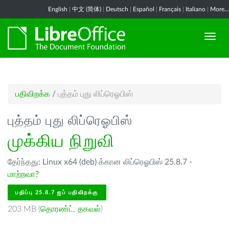
English
|
中文 (简体)
|
Deutsch
|
Español
|
Français
|
Italiano
|
More...
பதிவிறக்க
/
புத்தம் புது லிப்ரெஓபிஸ்
புத்தம் புது லிப்ரெஓபிஸ்
முக்கிய நிறுவி
தேர்ந்தது: Linux x64 (deb) க்கான லிப்ரெஓபிஸ் 25.8.7 -
மாற்றவா?
பதிப்பு 25.8.7 ஐப் பதிவிறக்கு
203 MB (
தொரண்ட்
,
தகவல்
)