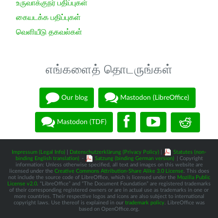
உருவாக்குநர் பதிப்புகள்
கையடக்க பதிப்புகள்
வெளியீடு தகவல்கள்
எங்களைத் தொடருங்கள்
Our blog
Mastodon (LibreOffice)
Mastodon (TDF)
Impressum (Legal Info)
|
Datenschutzerklärung (Privacy Policy)
|
Statutes (non-
binding English translation)
-
Satzung (binding German version)
| Copyright
information: Unless otherwise specified, all text and images on this website are
licensed under the
Creative Commons Attribution-Share Alike 3.0 License
. This does
not include the source code of LibreOffice, which is licensed under the
Mozilla Public
License v2.0
. “LibreOffice” and “The Document Foundation” are registered trademarks
of their corresponding registered owners or are in actual use as trademarks in one or
more countries. Their respective logos and icons are also subject to international
copyright laws. Use thereof is explained in our
trademark policy
. LibreOffice was
based on OpenOffice.org.