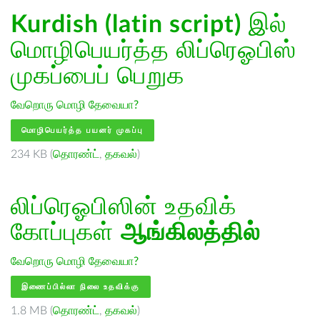
Kurdish (latin script)
இல்
மொழிபெயர்த்த லிப்ரெஓபிஸ்
முகப்பைப் பெறுக
வேறொரு மொழி தேவையா?
மொழிபெயர்த்த பயனர் முகப்பு
234 KB (
தொரண்ட்
,
தகவல்
)
லிப்ரெஓபிஸின் உதவிக்
கோப்புகள்
ஆங்கிலத்தில்
வேறொரு மொழி தேவையா?
இணைப்பில்லா நிலை உதவிக்கு
1.8 MB (
தொரண்ட்
,
தகவல்
)