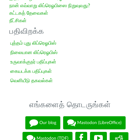
நான் எவ்வாறு லிப்ரெஓபிஸை நிறுவுவது?
கட்டகத் தேவைகள்
நீட்சிகள்
பதிவிறக்க
புத்தம் புது லிப்ரெஓபிஸ்
நிலையான லிப்ரெஓபிஸ்
உருவாக்குநர் பதிப்புகள்
கையடக்க பதிப்புகள்
வெளியீடு தகவல்கள்
எங்களைத் தொடருங்கள்
Our blog
Mastodon (LibreOffice)
Mastodon (TDF)