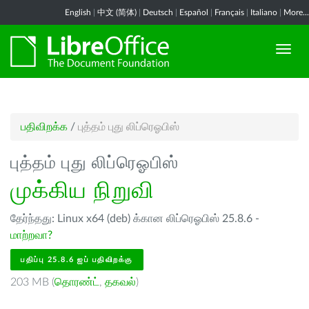
English
|
中文 (简体)
|
Deutsch
|
Español
|
Français
|
Italiano
|
More...
பதிவிறக்க
/
புத்தம் புது லிப்ரெஓபிஸ்
புத்தம் புது லிப்ரெஓபிஸ்
முக்கிய நிறுவி
தேர்ந்தது: Linux x64 (deb) க்கான லிப்ரெஓபிஸ் 25.8.6 -
மாற்றவா?
பதிப்பு 25.8.6 ஐப் பதிவிறக்கு
203 MB (
தொரண்ட்
,
தகவல்
)