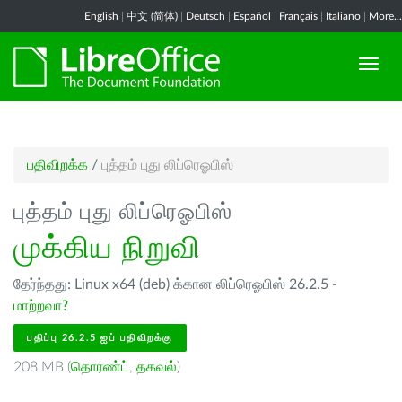
English
|
中文 (简体)
|
Deutsch
|
Español
|
Français
|
Italiano
|
More...
பதிவிறக்க
/
புத்தம் புது லிப்ரெஓபிஸ்
புத்தம் புது லிப்ரெஓபிஸ்
முக்கிய நிறுவி
தேர்ந்தது: Linux x64 (deb) க்கான லிப்ரெஓபிஸ் 26.2.5 -
மாற்றவா?
பதிப்பு 26.2.5 ஐப் பதிவிறக்கு
208 MB (
தொரண்ட்
,
தகவல்
)