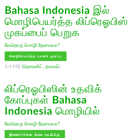
Bahasa Indonesia
இல்
மொழிபெயர்த்த லிப்ரெஓபிஸ்
முகப்பைப் பெறுக
வேறொரு மொழி தேவையா?
மொழிபெயர்த்த பயனர் முகப்பு
1.4 MB (
தொரண்ட்
,
தகவல்
)
லிப்ரெஓபிஸின் உதவிக்
கோப்புகள்
Bahasa
Indonesia
மொழியில்
வேறொரு மொழி தேவையா?
இணைப்பில்லா நிலை உதவிக்கு