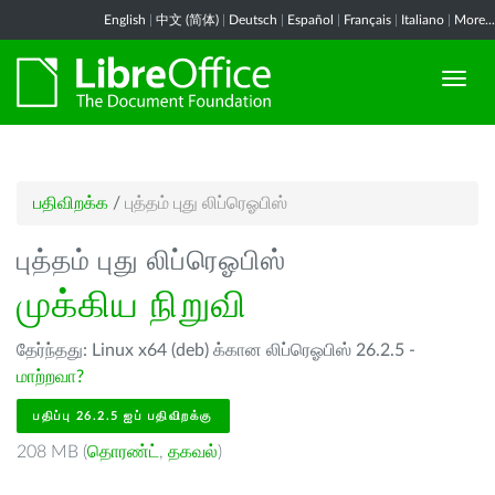
English
|
中文 (简体)
|
Deutsch
|
Español
|
Français
|
Italiano
|
More...
பதிவிறக்க
/
புத்தம் புது லிப்ரெஓபிஸ்
புத்தம் புது லிப்ரெஓபிஸ்
முக்கிய நிறுவி
தேர்ந்தது: Linux x64 (deb) க்கான லிப்ரெஓபிஸ் 26.2.5 -
மாற்றவா?
பதிப்பு 26.2.5 ஐப் பதிவிறக்கு
208 MB (
தொரண்ட்
,
தகவல்
)