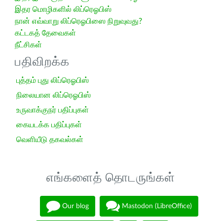
இதர மொழிகளில் லிப்ரெஓபிஸ்
நான் எவ்வாறு லிப்ரெஓபிஸை நிறுவுவது?
கட்டகத் தேவைகள்
நீட்சிகள்
பதிவிறக்க
புத்தம் புது லிப்ரெஓபிஸ்
நிலையான லிப்ரெஓபிஸ்
உருவாக்குநர் பதிப்புகள்
கையடக்க பதிப்புகள்
வெளியீடு தகவல்கள்
எங்களைத் தொடருங்கள்
Our blog
Mastodon (LibreOffice)