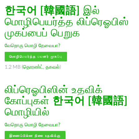
한국어 [韓國語]
இல்
மொழிபெயர்த்த லிப்ரெஓபிஸ்
முகப்பைப் பெறுக
வேறொரு மொழி தேவையா?
மொழிபெயர்த்த பயனர் முகப்பு
1.2 MB (
தொரண்ட்
,
தகவல்
)
லிப்ரெஓபிஸின் உதவிக்
கோப்புகள்
한국어 [韓國語]
மொழியில்
வேறொரு மொழி தேவையா?
இணைப்பில்லா நிலை உதவிக்கு