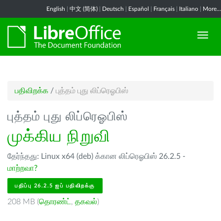
English
|
中文 (简体)
|
Deutsch
|
Español
|
Français
|
Italiano
|
More...
பதிவிறக்க
/
புத்தம் புது லிப்ரெஓபிஸ்
புத்தம் புது லிப்ரெஓபிஸ்
முக்கிய நிறுவி
தேர்ந்தது: Linux x64 (deb) க்கான லிப்ரெஓபிஸ் 26.2.5 -
மாற்றவா?
பதிப்பு 26.2.5 ஐப் பதிவிறக்கு
208 MB (
தொரண்ட்
,
தகவல்
)