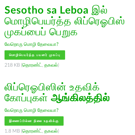
Sesotho sa Leboa
இல்
மொழிபெயர்த்த லிப்ரெஓபிஸ்
முகப்பைப் பெறுக
வேறொரு மொழி தேவையா?
மொழிபெயர்த்த பயனர் முகப்பு
218 KB (
தொரண்ட்
,
தகவல்
)
லிப்ரெஓபிஸின் உதவிக்
கோப்புகள்
ஆங்கிலத்தில்
வேறொரு மொழி தேவையா?
இணைப்பில்லா நிலை உதவிக்கு
1.8 MB (
தொரண்ட்
,
தகவல்
)