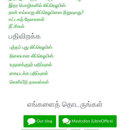
இதர மொழிகளில் லிப்ரெஓபிஸ்
நான் எவ்வாறு லிப்ரெஓபிஸை நிறுவுவது?
கட்டகத் தேவைகள்
நீட்சிகள்
பதிவிறக்க
புத்தம் புது லிப்ரெஓபிஸ்
நிலையான லிப்ரெஓபிஸ்
உருவாக்குநர் பதிப்புகள்
கையடக்க பதிப்புகள்
வெளியீடு தகவல்கள்
எங்களைத் தொடருங்கள்
Our blog
Mastodon (LibreOffice)