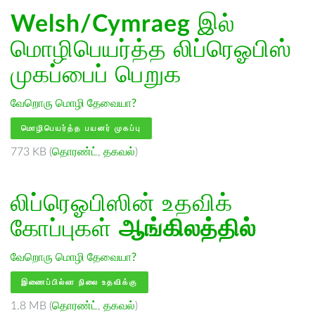
Welsh/Cymraeg
இல்
மொழிபெயர்த்த லிப்ரெஓபிஸ்
முகப்பைப் பெறுக
வேறொரு மொழி தேவையா?
மொழிபெயர்த்த பயனர் முகப்பு
773 KB (
தொரண்ட்
,
தகவல்
)
லிப்ரெஓபிஸின் உதவிக்
கோப்புகள்
ஆங்கிலத்தில்
வேறொரு மொழி தேவையா?
இணைப்பில்லா நிலை உதவிக்கு
1.8 MB (
தொரண்ட்
,
தகவல்
)