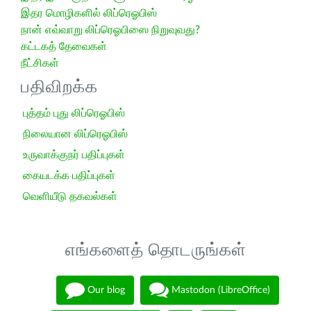
இதர மொழிகளில் லிப்ரெஓபிஸ்
நான் எவ்வாறு லிப்ரெஓபிஸை நிறுவுவது?
கட்டகத் தேவைகள்
நீட்சிகள்
பதிவிறக்க
புத்தம் புது லிப்ரெஓபிஸ்
நிலையான லிப்ரெஓபிஸ்
உருவாக்குநர் பதிப்புகள்
கையடக்க பதிப்புகள்
வெளியீடு தகவல்கள்
எங்களைத் தொடருங்கள்
Our blog
Mastodon (LibreOffice)