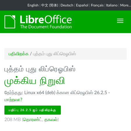
English
|
中文 (简体)
|
Deutsch
|
Español
|
Français
|
Italiano
|
More...
பதிவிறக்க
/
புத்தம் புது லிப்ரெஓபிஸ்
புத்தம் புது லிப்ரெஓபிஸ்
முக்கிய நிறுவி
தேர்ந்தது: Linux x64 (deb) க்கான லிப்ரெஓபிஸ் 26.2.5 -
மாற்றவா?
பதிப்பு 26.2.5 ஐப் பதிவிறக்கு
208 MB (
தொரண்ட்
,
தகவல்
)