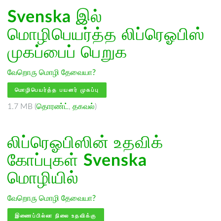
Svenska
இல்
மொழிபெயர்த்த லிப்ரெஓபிஸ்
முகப்பைப் பெறுக
வேறொரு மொழி தேவையா?
மொழிபெயர்த்த பயனர் முகப்பு
1.7 MB (
தொரண்ட்
,
தகவல்
)
லிப்ரெஓபிஸின் உதவிக்
கோப்புகள்
Svenska
மொழியில்
வேறொரு மொழி தேவையா?
இணைப்பில்லா நிலை உதவிக்கு