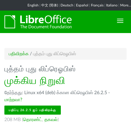
English
|
中文 (简体)
|
Deutsch
|
Español
|
Français
|
Italiano
|
More...
பதிவிறக்க
/
புத்தம் புது லிப்ரெஓபிஸ்
புத்தம் புது லிப்ரெஓபிஸ்
முக்கிய நிறுவி
தேர்ந்தது: Linux x64 (deb) க்கான லிப்ரெஓபிஸ் 26.2.5 -
மாற்றவா?
பதிப்பு 26.2.5 ஐப் பதிவிறக்கு
208 MB (
தொரண்ட்
,
தகவல்
)