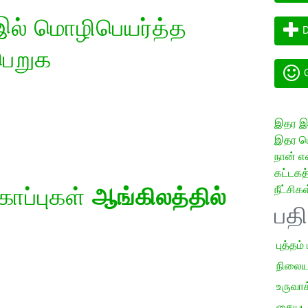
ல் மொழிபெயர்த்த
D
பெறுக
G
இதர இய
இதர மொ
நான் எ
கட்டக
நீட்சிகள
கோப்புகள்
ஆங்கிலத்தில்
பத
புத்தம்
நிலைய
உருவாக்
கையடக்