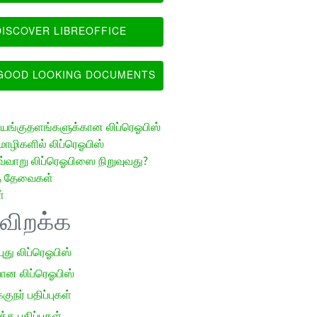
ISCOVER LIBREOFFICE
OOD LOOKING DOCUMENTS
ங்குதளங்களுக்கான லிப்ரெஓபிஸ்
ழிகளில் லிப்ரெஓபிஸ்
வ்வாறு லிப்ரெஓபிஸை நிறுவுவது?
த் தேவைகள்
்
ிவிறக்க
 புது லிப்ரெஓபிஸ்
ான லிப்ரெஓபிஸ்
குநர் பதிப்புகள்
க பதிப்புகள்