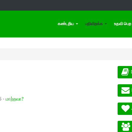
கண்டறிய
பதிவிறக்க
உதவி பெற
5 -
மாற்றவா?