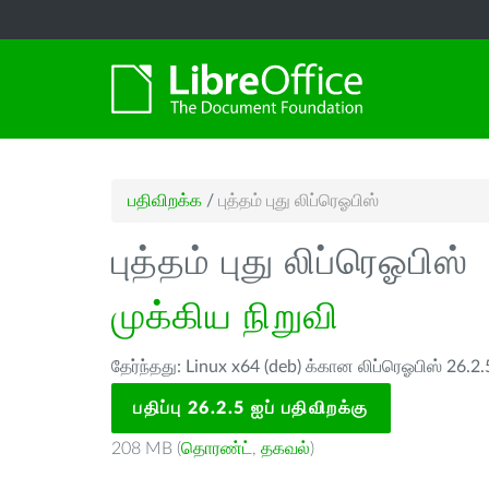
பதிவிறக்க
/
புத்தம் புது லிப்ரெஓபிஸ்
புத்தம் புது லிப்ரெஓபிஸ்
முக்கிய நிறுவி
தேர்ந்தது: Linux x64 (deb) க்கான லிப்ரெஓபிஸ் 26.2.
பதிப்பு 26.2.5 ஐப் பதிவிறக்கு
208 MB (
தொரண்ட்
,
தகவல்
)