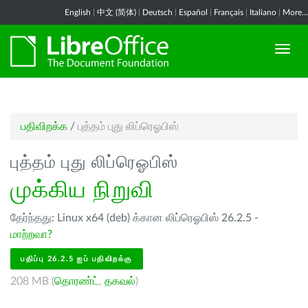
English
|
中文 (简体)
|
Deutsch
|
Español
|
Français
|
Italiano
|
More...
பதிவிறக்க
/
புத்தம் புது லிப்ரெஓபிஸ்
புத்தம் புது லிப்ரெஓபிஸ்
முக்கிய நிறுவி
தேர்ந்தது: Linux x64 (deb) க்கான லிப்ரெஓபிஸ் 26.2.5 -
மாற்றவா?
பதிப்பு 26.2.5 ஐப் பதிவிறக்கு
208 MB (
தொரண்ட்
,
தகவல்
)