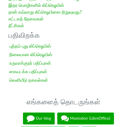
இதர மொழிகளில் லிப்ரெஓபிஸ்
நான் எவ்வாறு லிப்ரெஓபிஸை நிறுவுவது?
கட்டகத் தேவைகள்
நீட்சிகள்
பதிவிறக்க
புத்தம் புது லிப்ரெஓபிஸ்
நிலையான லிப்ரெஓபிஸ்
உருவாக்குநர் பதிப்புகள்
கையடக்க பதிப்புகள்
வெளியீடு தகவல்கள்
எங்களைத் தொடருங்கள்
Our blog
Mastodon (LibreOffice)