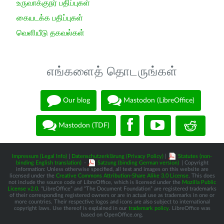
உருவாக்குநர் பதிப்புகள்
கையடக்க பதிப்புகள்
வெளியீடு தகவல்கள்
எங்களைத் தொடருங்கள்
Our blog
Mastodon (LibreOffice)
Mastodon (TDF)
Impressum (Legal Info)
|
Datenschutzerklärung (Privacy Policy)
|
Statutes (non-
binding English translation)
-
Satzung (binding German version)
| Copyright
information: Unless otherwise specified, all text and images on this website are
licensed under the
Creative Commons Attribution-Share Alike 3.0 License
. This does
not include the source code of LibreOffice, which is licensed under the
Mozilla Public
License v2.0
. “LibreOffice” and “The Document Foundation” are registered trademarks
of their corresponding registered owners or are in actual use as trademarks in one or
more countries. Their respective logos and icons are also subject to international
copyright laws. Use thereof is explained in our
trademark policy
. LibreOffice was
based on OpenOffice.org.