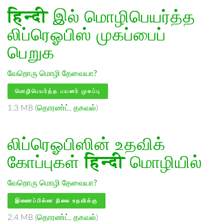
हिन्दी
இல் மொழிபெயர்த்த
லிப்ரெஓபிஸ் முகப்பைப்
பெறுக
வேறொரு மொழி தேவையா?
மொழிபெயர்த்த பயனர் முகப்பு
1.3 MB (
தொரண்ட்
,
தகவல்
)
லிப்ரெஓபிஸின் உதவிக்
கோப்புகள்
हिन्दी
மொழியில்
வேறொரு மொழி தேவையா?
இணைப்பில்லா நிலை உதவிக்கு
2.4 MB (
தொரண்ட்
,
தகவல்
)