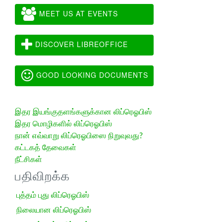
MEET US AT EVENTS
DISCOVER LIBREOFFICE
GOOD LOOKING DOCUMENTS
இதர இயங்குதளங்களுக்கான லிப்ரெஓபிஸ்
இதர மொழிகளில் லிப்ரெஓபிஸ்
நான் எவ்வாறு லிப்ரெஓபிஸை நிறுவுவது?
கட்டகத் தேவைகள்
நீட்சிகள்
பதிவிறக்க
புத்தம் புது லிப்ரெஓபிஸ்
நிலையான லிப்ரெஓபிஸ்