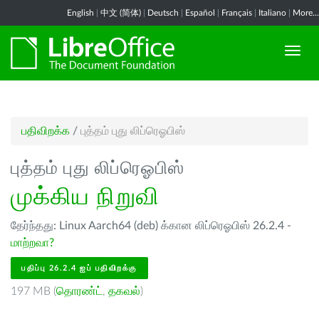
English
|
中文 (简体)
|
Deutsch
|
Español
|
Français
|
Italiano
|
More...
பதிவிறக்க
/
புத்தம் புது லிப்ரெஓபிஸ்
புத்தம் புது லிப்ரெஓபிஸ்
முக்கிய நிறுவி
தேர்ந்தது: Linux Aarch64 (deb) க்கான லிப்ரெஓபிஸ் 26.2.4 -
மாற்றவா?
பதிப்பு 26.2.4 ஐப் பதிவிறக்கு
197 MB (
தொரண்ட்
,
தகவல்
)