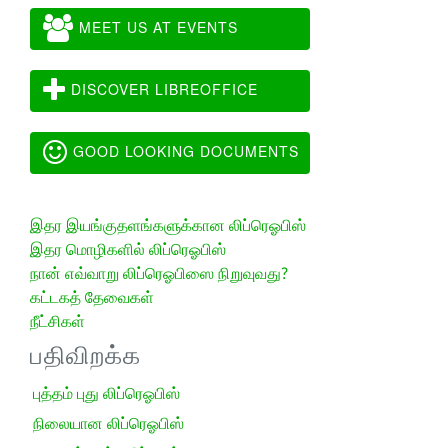
MEET US AT EVENTS
DISCOVER LIBREOFFICE
GOOD LOOKING DOCUMENTS
இதர இயங்குதளங்களுக்கான லிப்ரெஓபிஸ்
இதர மொழிகளில் லிப்ரெஓபிஸ்
நான் எவ்வாறு லிப்ரெஓபிஸை நிறுவுவது?
கட்டகத் தேவைகள்
நீட்சிகள்
பதிவிறக்க
புத்தம் புது லிப்ரெஓபிஸ்
நிலையான லிப்ரெஓபிஸ்