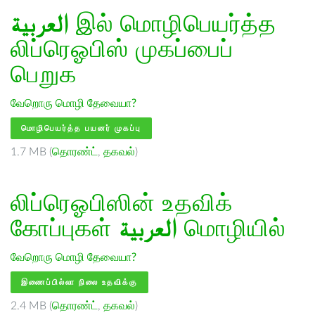
العربية
இல் மொழிபெயர்த்த
லிப்ரெஓபிஸ் முகப்பைப்
பெறுக
வேறொரு மொழி தேவையா?
மொழிபெயர்த்த பயனர் முகப்பு
1.7 MB (
தொரண்ட்
,
தகவல்
)
லிப்ரெஓபிஸின் உதவிக்
கோப்புகள்
العربية
மொழியில்
வேறொரு மொழி தேவையா?
இணைப்பில்லா நிலை உதவிக்கு
2.4 MB (
தொரண்ட்
,
தகவல்
)