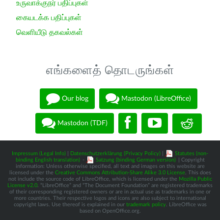
உருவாக்குநர் பதிப்புகள்
கையடக்க பதிப்புகள்
வெளியீடு தகவல்கள்
எங்களைத் தொடருங்கள்
Our blog
Mastodon (LibreOffice)
Mastodon (TDF)
Impressum (Legal Info)
|
Datenschutzerklärung (Privacy Policy)
|
Statutes (non-
binding English translation)
-
Satzung (binding German version)
| Copyright
information: Unless otherwise specified, all text and images on this website are
licensed under the
Creative Commons Attribution-Share Alike 3.0 License
. This does
not include the source code of LibreOffice, which is licensed under the
Mozilla Public
License v2.0
. “LibreOffice” and “The Document Foundation” are registered trademarks
of their corresponding registered owners or are in actual use as trademarks in one or
more countries. Their respective logos and icons are also subject to international
copyright laws. Use thereof is explained in our
trademark policy
. LibreOffice was
based on OpenOffice.org.