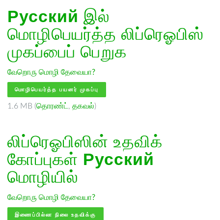
Русский
இல்
மொழிபெயர்த்த லிப்ரெஓபிஸ்
முகப்பைப் பெறுக
வேறொரு மொழி தேவையா?
மொழிபெயர்த்த பயனர் முகப்பு
1.6 MB (
தொரண்ட்
,
தகவல்
)
லிப்ரெஓபிஸின் உதவிக்
கோப்புகள்
Русский
மொழியில்
வேறொரு மொழி தேவையா?
இணைப்பில்லா நிலை உதவிக்கு