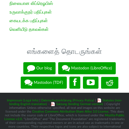
நிலையான லிப்ரெஓபிஸ்
உருவாக்குநர் பதிப்புகள்
கையடக்க பதிப்புகள்
வெளியீடு தகவல்கள்
எங்களைத் தொடருங்கள்
Our blog
Mastodon (LibreOffice)
Mastodon (TDF)
Impressum (Legal Info)
|
Datenschutzerklärung (Privacy Policy)
|
Statutes (non-
binding English translation)
-
Satzung (binding German version)
| Copyright
information: Unless otherwise specified, all text and images on this website are
licensed under the
Creative Commons Attribution-Share Alike 3.0 License
. This does
not include the source code of LibreOffice, which is licensed under the
Mozilla Public
License v2.0
. “LibreOffice” and “The Document Foundation” are registered trademarks
of their corresponding registered owners or are in actual use as trademarks in one or
more countries. Their respective logos and icons are also subject to international