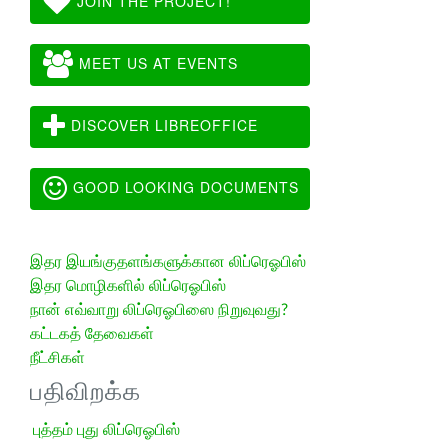
JOIN THE PROJECT!
MEET US AT EVENTS
DISCOVER LIBREOFFICE
GOOD LOOKING DOCUMENTS
இதர இயங்குதளங்களுக்கான லிப்ரெஓபிஸ்
இதர மொழிகளில் லிப்ரெஓபிஸ்
நான் எவ்வாறு லிப்ரெஓபிஸை நிறுவுவது?
கட்டகத் தேவைகள்
நீட்சிகள்
பதிவிறக்க
புத்தம் புது லிப்ரெஓபிஸ்