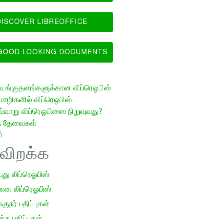
ISCOVER LIBREOFFICE
OOD LOOKING DOCUMENTS
ங்குதளங்களுக்கான லிப்ரெஓபிஸ்
ழிகளில் லிப்ரெஓபிஸ்
வ்வாறு லிப்ரெஓபிஸை நிறுவுவது?
த் தேவைகள்
்
ிவிறக்க
 புது லிப்ரெஓபிஸ்
ான லிப்ரெஓபிஸ்
குநர் பதிப்புகள்
க பதிப்புகள்