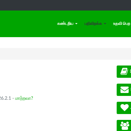
கண்டறிய
பதிவிறக்க
உதவி பெற
26.2.1 -
மாற்றவா?