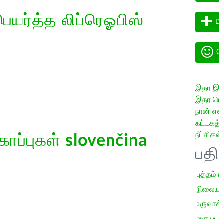
யர்த்த லிப்ரெஓபிஸ்
D
G
இதர இய
இதர மொ
நான் எ
கட்டக
நீட்சிகள
கோப்புகள்
slovenčina
பத
புத்தம்
நிலைய
உருவாக்
கையடக்