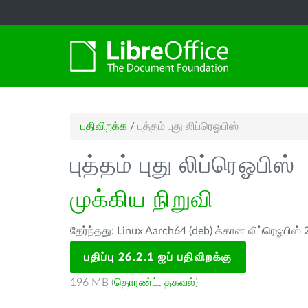
பதிவிறக்க
/
புத்தம் புது லிப்ரெஓபிஸ்
புத்தம் புது லிப்ரெஓபிஸ்
முக்கிய நிறுவி
தேர்ந்தது: Linux Aarch64 (deb) க்கான லிப்ரெஓபிஸ் 
பதிப்பு 26.2.1 ஐப் பதிவிறக்கு
196 MB (
தொரண்ட்
,
தகவல்
)