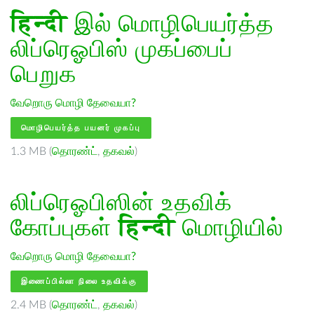
हिन्दी
இல் மொழிபெயர்த்த
லிப்ரெஓபிஸ் முகப்பைப்
பெறுக
வேறொரு மொழி தேவையா?
மொழிபெயர்த்த பயனர் முகப்பு
1.3 MB (
தொரண்ட்
,
தகவல்
)
லிப்ரெஓபிஸின் உதவிக்
கோப்புகள்
हिन्दी
மொழியில்
வேறொரு மொழி தேவையா?
இணைப்பில்லா நிலை உதவிக்கு
2.4 MB (
தொரண்ட்
,
தகவல்
)