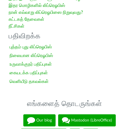
இதர மொழிகளில் லிப்ரெஓபிஸ்
நான் எவ்வாறு லிப்ரெஓபிஸை நிறுவுவது?
கட்டகத் தேவைகள்
நீட்சிகள்
பதிவிறக்க
புத்தம் புது லிப்ரெஓபிஸ்
நிலையான லிப்ரெஓபிஸ்
உருவாக்குநர் பதிப்புகள்
கையடக்க பதிப்புகள்
வெளியீடு தகவல்கள்
எங்களைத் தொடருங்கள்
Our blog
Mastodon (LibreOffice)