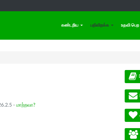
கண்டறிய
பதிவிறக்க
உதவி பெற
26.2.5 -
மாற்றவா?