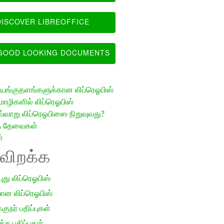
ISCOVER LIBREOFFICE
OOD LOOKING DOCUMENTS
ங்குதளங்களுக்கான லிப்ரெஓபிஸ்
ழிகளில் லிப்ரெஓபிஸ்
வ்வாறு லிப்ரெஓபிஸை நிறுவுவது?
த் தேவைகள்
்
ிவிறக்க
 புது லிப்ரெஓபிஸ்
ான லிப்ரெஓபிஸ்
குநர் பதிப்புகள்
க பதிப்புகள்