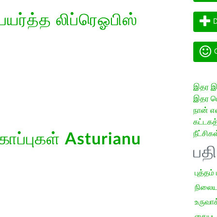
ர்த்த லிப்ரெஓபிஸ்
D
G
இதர இய
இதர மொ
நான் எ
கட்டக
நீட்சிகள
கோப்புகள்
Asturianu
பத
புத்தம்
நிலைய
உருவாக்
கையடக்