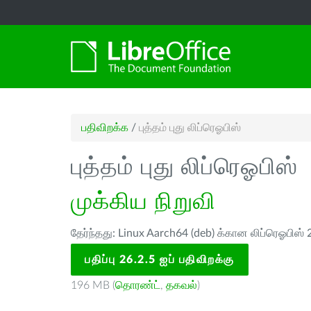
பதிவிறக்க
/
புத்தம் புது லிப்ரெஓபிஸ்
புத்தம் புது லிப்ரெஓபிஸ்
முக்கிய நிறுவி
தேர்ந்தது: Linux Aarch64 (deb) க்கான லிப்ரெஓபிஸ் 
பதிப்பு 26.2.5 ஐப் பதிவிறக்கு
196 MB (
தொரண்ட்
,
தகவல்
)